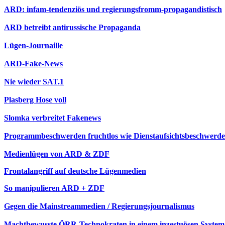
ARD: infam-tendenziös und regierungsfromm-propagandistisch
ARD betreibt antirussische Propaganda
Lügen-Journaille
ARD-Fake-News
Nie wieder SAT.1
Plasberg Hose voll
Slomka verbreitet Fakenews
Programmbeschwerden fruchtlos wie Dienstaufsichtsbeschwerd
Medienlügen von ARD & ZDF
Frontalangriff auf deutsche Lügenmedien
So manipulieren ARD + ZDF
Gegen die Mainstreammedien / Regierungsjournalismus
Machtbewusste ÖRR-Technokraten in einem inzestuösen System