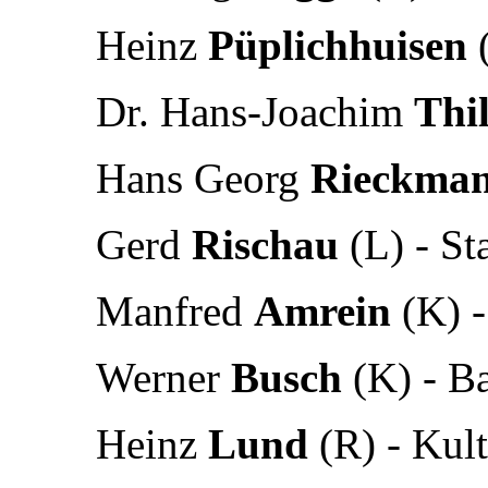
Heinz
Püplichhuisen
(
Dr. Hans-Joachim
Thi
Hans Georg
Rieckma
Gerd
Rischau
(L) - St
Manfred
Amrein
(K) -
Werner
Busch
(K) - Ba
Heinz
Lund
(R) - Kult