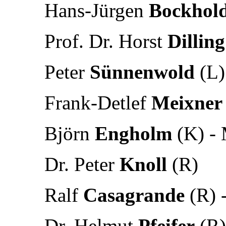
Hans-Jürgen
Bockhol
Prof. Dr. Horst
Dilling
Peter
Sünnenwold
(L)
Frank-Detlef
Meixner
Björn
Engholm
(K) - 
Dr. Peter
Knoll
(R)
Ralf
Casagrande
(R) 
Dr. Helmut
Pfeifer
(R)