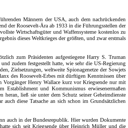
ar führenden Männern der USA, auch dem nachrückenden
d der Roosevelt‑Ära ab 1933 in die Führungsstellen der
tvollste Wirtschaftsgüter und Waffensysteme kostenlos zu
rgebnis dieses Weltkrieges der größten, und zwar erstmals
lötzlich zum Präsidenten aufgestiegene Harry S. Truman
und zudem festgestellt hatte, wie sehr die US‑Regierung
den, Zielsetzungen, weltweite Spionagenetze der Sowjets
lanx des Roosevelt‑Erbes mit dürftigen Kenntnissen über
em Vorgänger Henry Wallace kurz vor Kriegsende nur mit
vom Establishment und Kommunismus erwiesenermaßen
n heran, ließ sie unter dem Schutz seiner Geheimdienste
ar auch diese Tatsache an sich schon im Grundsätzlichen
dann auch in der Bundesrepublik. Hier wurden Dokumente
atte sich seit Kriegsende über Heinrich Müller und die