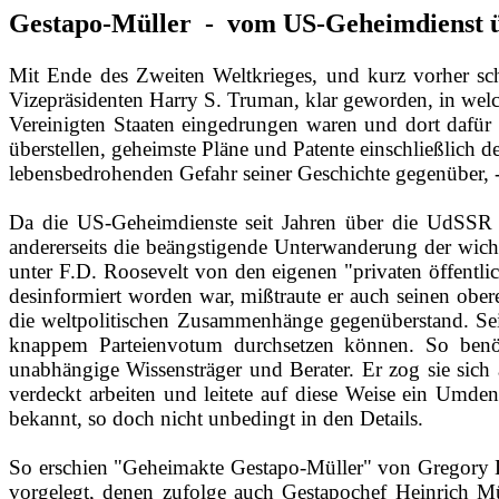
Gestapo-Müller
-
vom US-Geheimdienst
Mit Ende des Zweiten Weltkrieges, und kurz vorher s
Vizepräsidenten Harry S. Truman, klar geworden, in we
Vereinigten Staaten eingedrungen waren und dort dafür s
überstellen, geheimste Pläne und Patente einschließlich 
lebensbedrohenden Gefahr seiner Geschichte gegenüber, 
Da die US‑Geheimdienste seit Jahren über die UdSSR so
andererseits die beängstigende Unterwanderung der wich
unter F.D. Roosevelt von den eigenen "privaten öffentl
desinformiert worden war, mißtraute er auch seinen obe
die weltpolitischen Zusammenhänge gegenüberstand. Sei
knappem Parteienvotum durchsetzen können. So ben
unabhängige Wissensträger und Berater. Er zog sie sich
verdeckt arbeiten und leitete auf diese Weise ein Umde
bekannt, so doch nicht unbedingt in den Details.
So erschien "Geheimakte Gestapo‑Müller" von Gregory D
vorgelegt, denen zufolge auch Gestapochef Heinrich Mü