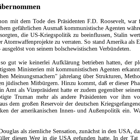
 übernommen
chon mit dem Tode des Präsidenten F.D. Roosevelt, w
lchem gefährlichen Ausmaß kommunistische Agenten währen
orgten, die US-­Kriegspolitik zu beeinflussen, Stalin wer
der Atomwaffenprojekte zu verraten. ­So stand Amerika als E
- ausgelöst von seinem bolschewistischen Verbündeten.
 gut wie keinerlei Aufklärung betrieben hatten, der p
tigsten Ministerien mit kommunistischen Agenten erkannt 
ichen Meinungsmachern" jahrelang über Strukturen, Metho
ren jüdischen Mitbürgern. Hinzu kommt, daß er dieser Pha
n Amt als Vizepräsident hatte er zudem gegenüber sein
ötigte Truman mehr als andere Präsidenten vor ihm 
 aus dem großen Reservoir der deutschen Kriegsgefangene
nken der amerikanischen Innen‑ und Außenpolitik ein. W
ouglas als ziemliche Sensation, zunächst in den USA, 
ller diesen Weg in die USA gefunden hatte. In der Tat h