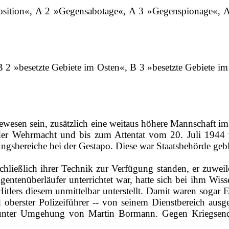
position«, A 2 »Gegensabotage«, A 3 »Gegenspionage«, A 
B 2 »besetzte Gebiete im Osten«, B 3 »besetzte Gebiete 
gewesen sein, zusätzlich eine weitaus höhere Mannschaft i
 der Wehrmacht und bis zum Attentat vom 20. Juli 194
gsbereiche bei der Gestapo. Diese war Staatsbehörde gebl
hließlich ihrer Technik zur Verfügung standen, er zuweil
tenüberläufer unterrichtet war, hatte sich bei ihm Wisse
lers diesem unmittelbar unterstellt. Damit waren sogar Er
oberster Polizeiführer ‑‑ von seinem Dienstbereich ausg
r unter Umgehung von Martin Bormann. Gegen Kriegsend