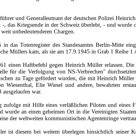
hrer und Generalleutnant der deutschen Polizei Heinrich 
-, das Kriegsende in der Schweiz überlebt, - und wurde
 weit unbedeutenderen Chargen.
 das Totenregister des Standesamtes Berlin‑Mitte einge
eiche Müllers kam, als sie am 17.9.1945 in Grab 1 Reihe 1 
961 einen Haftbefehl gegen Heinrich Müller erlassen. Die
elle für die Verfolgung von NS­-Verbrechen" durchsetzten
schen zu Tage gefördert wurden, die mit Heinrich Müller 
on Wiesenthal, Elie Wiesel und andere, bewahrten ersta
 ausgelaufen war.
 zufolge mit Hilfe eines verläßlichen Piloten und eines 
urde an einen geheimen Ort in die Vereinigten Staaten ve
eise der weltweiten kommunistischen Agentenringe vertrau
er ist diesem bei weitem überlegen hinsichtlich seiner