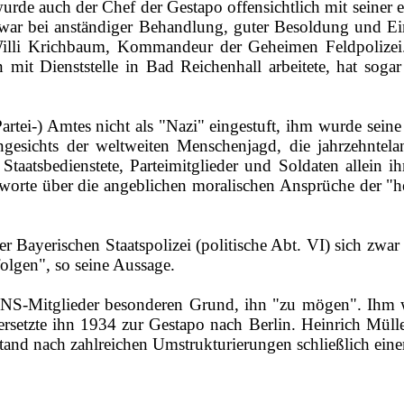
rde auch der Chef der Gestapo offensichtlich mit seiner 
r bei anständiger Behandlung, guter Besoldung und Ein
Willi Krichbaum, Kommandeur der Geheimen Feldpolize
 mit Dienststelle in Bad Reichenhall arbeitete, hat so
Partei‑) Amtes nicht als "Nazi" eingestuft, ihm wurde sein
t angesichts der weltweiten Menschenjagd, die jahrzehnte
e Staatsbedienstete, Parteimitglieder und Soldaten allein 
worte über die angeblichen moralischen Ansprüche der "hei
der Bayerischen Staatspolizei (politische Abt. VI) sich 
olgen", so seine Aussage.
en NS-­Mitglieder besonderen Grund, ihn "zu mögen". Ihm 
rsetzte ihn 1934 zur Gestapo nach Berlin. Heinrich Mülle
tand nach zahlreichen Umstrukturierungen schließlich ein