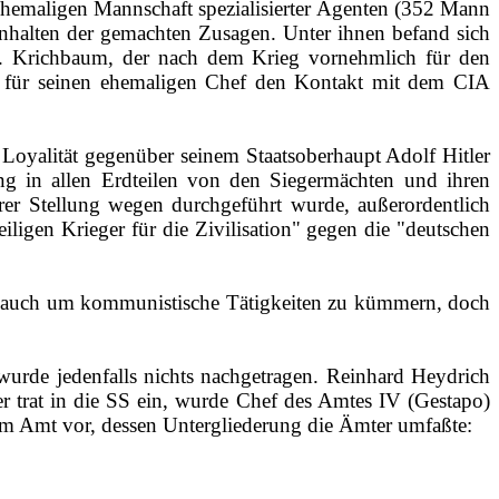
ehemaligen Mannschaft spezialisierter Agenten (352 Mann
halten der gemachten Zusagen. Unter ihnen befand sich
i. Krichbaum, der nach dem Krieg vornehmlich für den
gar für seinen ehemaligen Chef den Kontakt mit dem CIA
e Loyalität gegenüber seinem Staatsoberhaupt Adolf Hitler
lang in allen Erdteilen von den Siegermächten und ihren
ihrer Stellung wegen durchgeführt wurde, außerordentlich
ligen Krieger für die Zivilisation" gegen die "deutschen
zwar auch um kommunistische Tätigkeiten zu kümmern, doch
wurde jedenfalls nichts nachgetragen. Reinhard Heydrich
r trat in die SS ein, wurde Chef des Amtes IV (Gestapo)
em Amt vor, dessen Untergliederung die Ämter umfaßte: