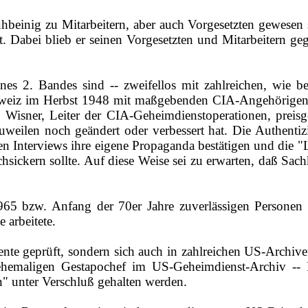
uhbeinig zu Mitarbeitern, aber auch Vorgesetzten gewesen
. Dabei blieb er seinen Vorgesetzten und Mitarbeitern ge
nes 2. Bandes sind ‑‑ zweifellos mit zahlreichen, wie 
chweiz im Herbst 1948 mit maßgebenden CIA‑Angehörigen 
Wisner, Leiter der CIA‑Geheimdienstoperationen, preisg
zuweilen noch geändert oder verbessert hat. Die Authentizi
esen Interviews ihre eigene Propaganda bestätigen und die "
chsickern sollte. Auf diese Weise sei zu erwarten, daß Sac
 bzw. Anfang der 70er Jahre zuverlässigen Personen a
 arbeitete.
te geprüft, sondern sich auch in zahlreichen US‑Archive
emaligen Gestapochef im US‑Geheimdienst‑Archiv ‑‑ F
n" unter Verschluß gehalten werden.