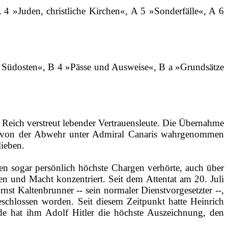
4 »Juden, christliche Kirchen«, A 5 »Sonderfälle«, A 6
im Südosten«, B 4 »Pässe und Ausweise«, B a »Grundsätze
m Reich verstreut lebender Vertrauensleute. Die Übernahme
4 von der Abwehr unter Admiral Canaris wahrgenommen
ieben.
en sogar persönlich höchste Chargen verhörte, auch über
n und Macht konzentriert. Seit dem Attentat am 20. Juli
nst Kaltenbrunner ‑‑ sein normaler Dienstvorgesetzter ‑‑,
eschlossen worden. Seit diesem Zeitpunkt hatte Heinrich
e hat ihm Adolf Hitler die höchste Auszeichnung, den