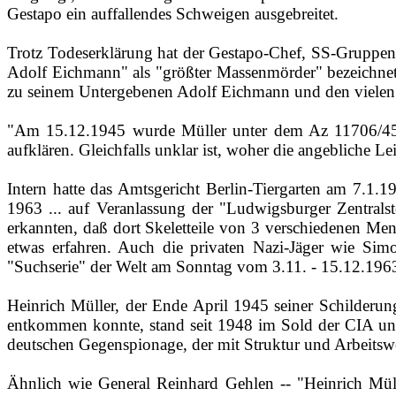
Gestapo ein auffallendes Schweigen ausgebreitet.
Trotz Todeserklärung hat der Gestapo‑Chef, SS-Gruppenfü
Adolf Eichmann" als "größter Massenmörder" bezeichnet 
zu seinem Untergebenen Adolf Eichmann und den vielen
"Am 15.12.1945 wurde Müller unter dem Az 11706/45 in
aufklären. Gleichfalls unklar ist, woher die angebliche L
Intern hatte das Amtsgericht Berlin‑Tiergarten am 7.1.1
1963 ... auf Veranlassung der "Ludwigsburger Zentralst
erkannten, daß dort Skeletteile von 3 verschiedenen Men
etwas erfahren. Auch die privaten Nazi-Jäger wie Sim
"Suchserie" der Welt am Sonntag vom 3.11. ‑ 15.12.1963
Heinrich Müller, der Ende April 1945 seiner Schilderung
entkommen konnte, stand seit 1948 im Sold der CIA und w
deutschen Gegenspionage, der mit Struktur und Arbeitsw
Ähnlich wie General Reinhard Gehlen ‑‑ "Heinrich Müll