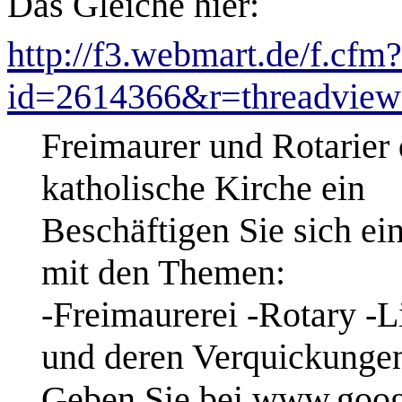
Das Gleiche hier:
http://f3.webmart.de/f.cfm?
id=2614366&r=threadvie
Freimaurer und Rotarier
katholische Kirche ein
Beschäftigen Sie sich ei
mit den Themen:
-Freimaurerei -Rotary -L
und deren Verquickunge
Geben Sie bei www.googl