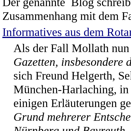
Der
genannte Blog
schreib
Zusammenhang mit dem Fal
Informatives aus dem Rotar
Als der Fall Mollath nu
Gazetten, insbesondere 
sich Freund
Helgerth
, S
München-Harlaching, i
einigen Erläuterungen ge
Grund mehrerer Entsche
Nürnberg und Bayreuth, 