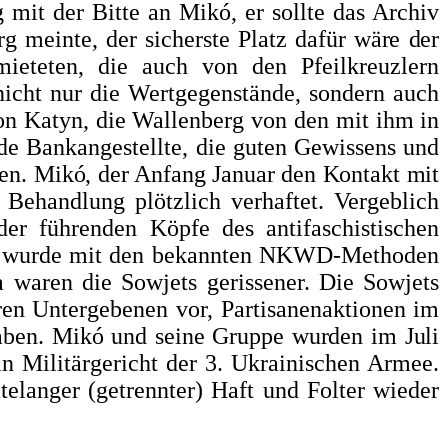
mit der Bitte an Mikó, er sollte das Archiv
erg meinte,
der sicherste Platz dafür wäre der
ie­
teten, die auch von den Pfeilkreuzlern
 nicht nur die Wertgegenstände, sondern auch
on Katyn, die Wallenberg von den mit ihm in
nde Bankangestellte, die guten Gewissens und
ten.
Mikó, der Anfang Januar den Kontakt mit
Behandlung plötzlich verhaftet. Vergeblich
der führenden Köpfe des antifaschistischen
. Er wurde mit den bekannten NKWD-Methoden
 waren die Sowjets gerissener. Die So­wjets
ren Untergebenen vor, Partisanenaktionen im
haben.
Mikó und seine Gruppe wurden im Juli
 Militärgericht der 3. Ukrainischen Armee.
elanger (getrennter) Haft und Folter wieder