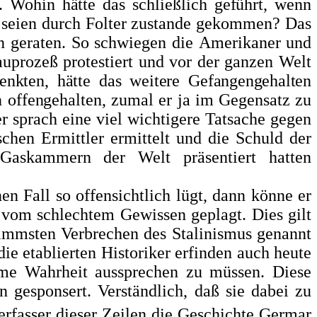
s. Wohin hätte das schließlich geführt, wenn
ad seien durch Folter zustande gekommen? Das
n geraten. So schwiegen die
Amerikaner und
uprozeß prote­stiert und vor der ganzen Welt
enk
ten, hätte das weitere Gefangengehalten
 offengehalten, zumal er ja im Gegensatz zu
r sprach eine viel wichtigere Tatsache gegen
chen Ermittler ermittelt und die Schuld der
 Gaskammern der Welt prä­sentiert hatten
 Fall so offensichtlich lügt, dann könne er
 vom schlechtem Gewissen geplagt. Dies gilt
limmsten Verbrechen des Stalinismus genannt
ie etablierten Historiker erfinden auch heute
hme Wahrheit aus­sprechen zu müssen. Diese
 gesponsert. Verständlich, daß sie dabei zu
erfasser die­ser Zeilen die Geschichte Germar