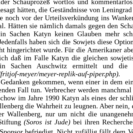
ader Schauprozeß wortlos und kommentar­
lo
 gesagt hätten, die Geständnisse von Leningr
e noch vor der Urteilsverkündung ins Wanke
al. Hätten sie nämlich damals gegen den Scha
 in Sachen Katyn keinen Glauben mehr sch
Jedenfalls haben sich die Sowjets diese
Option
ht hingerichtet wurde.
Für die Amerikaner abe
ich daß im Falle Katyn die gleichen sowjetis
 in Sa­chen Auschwitz ermittelt und die
fritjof-meyer/meyer-replik-auf-piper.php).
edanken ge­kommen, wenn einer in dem einen
fenden Fall tun. Verbrecher werden manchmal
schow im Jahre 1990 Katyn als eines der sch
llenberg die Wahrheit zu leugnen. Aber nein, d
ber Wallenberg, nur um nicht die unangene
Stiftung
(Soros ist Jude)
bei ihren Recherchen
ponsor befriedigt.
Nicht zufällig fällt dem V