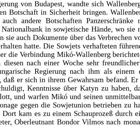
ung von Bu­dapest, wandte sich Wallenberg 
en Botschaft in Sicherheit bringen. Wallenb
 auch andere Botschaften Panzerschränke m
e Nationalbank in sowjetische Hände, wo sie
den sie auch Dokumente
über das Verbrechen v
rhalten hatte. Die Sowjets verhafteten führe
r die Verbindung Mikó-Wallenberg berichte
diesen nach einer Woche sehr freundlicher 
e ungari­sche Regierung nach ihm als einem 
ch, daß er sich in ihrem Gewahrsam befand
chuldigt, Kenntnisse über Katyn zu haben, da
plott, und warfen Mikó und seinen unmittelba
pionage gegen die Sowjetunion betrieben zu 
 Dort kam es zu einem Schauprozeß durch ein
eter, Oberleutnant Bondor Vilmos nach monat