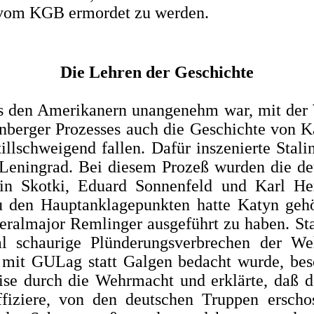
r, vom KGB ermordet zu werden.
Die Lehren der Geschichte
 es den Amerikanern unangenehm war, mit der 
nberger Pro­zesses auch die Geschichte von 
stillschweigend fallen. Dafür inszenierte St
 Leningrad. Bei diesem Prozeß wurden die de
in Skotki, Eduard Sonnenfeld und Karl Herm
u den Hauptanklagepunkten hatte Katyn gehör
ralmajor Remlinger ausgeführt zu haben. St
al schaurige Plünderungsverbrechen der We
 mit GULag statt Galgen be­dacht wurde, bes
ise durch die Wehrmacht und erklärte, daß
fiziere, von den deutschen Truppen erschos