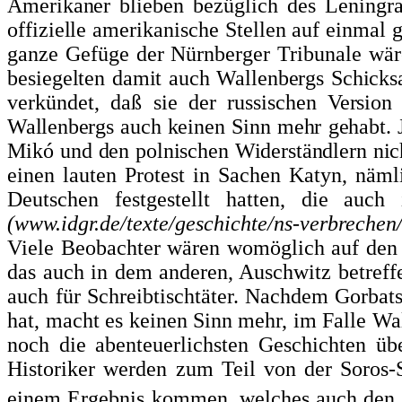
Amerikaner blieben bezüg­
lich des Leningr
offizielle ame­
rikanische Stellen auf einmal
ganze Gefüge der Nürnberger Tribunale wär
besiegelten damit auch Wallenbergs Schick­
s
verkündet, daß sie der russi­
schen Version
Wallenbergs auch kei­
nen Sinn mehr gehabt. 
Mikó und
den polnischen Widerständlern nic
einen lauten Protest in Sachen Katyn, näml
Deutschen festgestellt hatten, die auch
(www.idgr.de/texte/geschichte/ns-verbrechen/
Viele Beobachter wären womöglich auf den G
das auch in dem ande­ren, Auschwitz betref
auch für Schreibtischtäter. Nachdem Gorbat
hat, macht es kei­nen Sinn mehr, im Falle Wa
noch die abenteuerlichsten Ge­schichten ü
Historiker werden zum Teil von der Soros-
einem Ergebnis kommen, welches auch den S