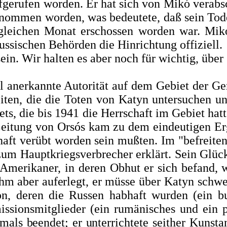
fgerufen worden. Er hat sich von Mikó verabsc
enommen worden, was bedeutete, daß
sein Tod
 gleichen Monat erschos­sen worden war. Mi
russischen Behörden die Hinrichtung offiziell.
in. Wir halten es aber noch für wichtig, über
al anerkannte Autorität auf dem Gebiet der G
eiten, die die Toten von Katyn untersuchen un
s, die bis 1941 die Herrschaft im Gebiet hatt
eitung von Orsós kam zu dem eindeutigen Erg
aft verübt worden sein mußten. Im "befreiten"
um Hauptkriegsverbrecher erklärt. Sein Glüc
Amerikaner, in deren Obhut er sich befand, 
hm aber auferlegt, er
müsse über Katyn schwei
n, deren die Russen habhaft wurden (ein bul
ssi­
onsmitglieder (ein rumänisches und ein
als beendet; er unterrich­
tete seither Kunst