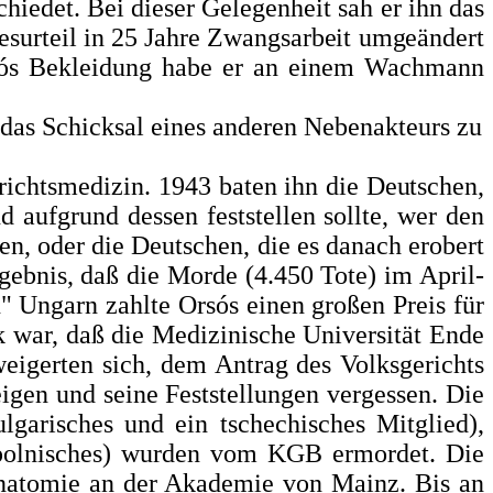
hiedet. Bei dieser Gelegenheit sah er ihn das
esurteil in 25 Jahre Zwangsarbeit umgeändert
kós Bekleidung habe er an einem Wach­mann
 das Schicksal eines anderen Nebenakteurs zu
erichtsmedizin. 1943 baten
ihn die Deutschen,
d aufgrund dessen feststellen sollte, wer den
en, oder die Deutschen, die es danach erobert
ebnis, daß die Morde (4.450 Tote) im April-
 Ungarn zahlte Orsós ei­nen großen Preis für
k war, daß die Medizinische Universität Ende
weigerten sich, dem Antrag des Volksgerichts
gen und seine Feststellungen ver­gessen. Die
garisches und ein tschechisches Mitglied),
 polnisches) wurden vom KGB ermor­
det. Die
anatomie an der Aka­demie von Mainz. Bis an