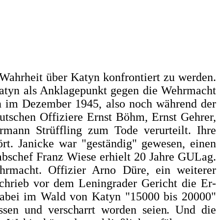
Wahrheit über Katyn kon­frontiert zu werden.
Katyn als Anklagepunkt gegen die Wehr­macht
alin im Dezember 1945, also noch während der
utschen Offiziere Ernst Böhm, Ernst Gehrer,
ann Strüffling zum Tode verur­teilt. Ihre
t. Janicke war "ge­ständig" gewesen, einen
abschef Franz Wiese erhielt 20 Jahre GULag.
hrmacht. Offizier Arno Düre, ein weiterer
chrieb vor dem Leningrader Gericht die Er­
 dabei im Wald von Katyn "15000 bis 20000"
sen und ver­
scharrt worden seien. Und die