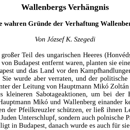
Wallenbergs Verhängnis
e wahren Gründe der Verhaftung Wallenbe
Von József K. Szegedi
 großer Teil des
ungarischen Heeres (Honvéds
 von Budapest entfernt waren, planten sie ei
apest und das Land vor den Kampfhandlungen
 Sie wurde aber verraten, und der politische
nter der Leitung von Hauptmann Mikó Zoltán n
s kleineren Sabotageaktio­
nen, um bei der 
n Hauptmann Mikó
und Wallenberg einander ke
en der Pfeilkreuzler schützen, er ließ ihnen 
 Juden Unterschlupf, sondern auch polnische
P
gt in Budapest, da­nach wurde es auch für sie