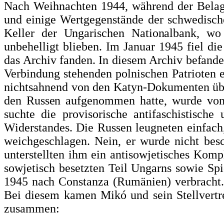
Nach Weihnachten 1944, während der Belager
und einige Wertgegenstände der schwedi­sch
Keller der Ungarischen Nationalbank, wo
unbehelligt blieben. Im Januar 1945 fiel di
das Ar­
chiv fanden. In diesem Archiv befan
Verbindung stehenden polnischen Patrioten e
nichtsahnend von den Katyn-Dokumenten übe
den Russen aufge­
nommen hatte, wurde von 
suchte die provisorische antifaschistisch
Widerstandes. Die Russen leugneten ein­fa
weichge­schlagen. Nein, er wurde nicht bes
unterstellten ihm ein antisowjetisches Kom
sowjetisch besetzten Teil Ungarns so­wie S
1945 nach Constanza
(Rumänien) verbracht.
Bei die­sem kamen Mikó und sein Stellvertr
zusammen: