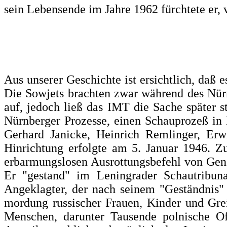
sein Lebens­ende im Jahre 1962 fürchtete e
Aus unserer Geschichte ist ersichtlich, daß
Die Sowjets brach­ten zwar während des Nür
auf, jedoch ließ das IMT die Sa­che später 
Nürnberger Pro­zesse, einen Schauprozeß in
Gerhard Janicke, Heinrich Remlinger, Erw
Hinrichtung erfolgte am 5. Januar 1946. Z
erbarmungslosen Ausrottungsbefehl von Gene
Er "gestand" im Lenin­grader Schautribun
Angeklagter, der nach seinem "Geständnis"
mordung russischer Frauen, Kinder und Gre
Menschen, darunter Tausende polnische Of