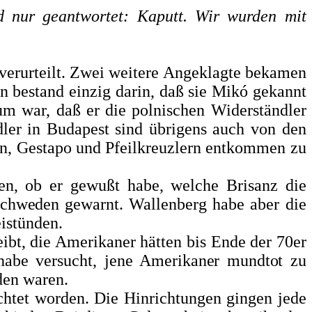
d nur geantwortet: Kaputt. Wir wurden mit
erurteilt. Zwei weitere An­geklagte bekamen
 be­stand einzig darin, daß sie Mikó gekannt
um war, daß er die polnischen Widerständler
dler in Budapest sind übrigens auch
von den
en, Gestapo und Pfeilkreuzlern entkommen zu
n, ob er gewußt habe, welche Bri­sanz die
Schweden gewarnt. Wal­
lenberg habe aber die
stün­den.
ibt, die Amerikaner hätten bis Ende der 70er
 habe versucht,
jene Amerikaner mundtot zu
den waren.
chtet worden. Die Hinrich­tungen gingen jede