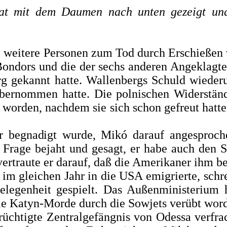
at mit dem Dau­men nach unten gezeigt un
eitere Perso­nen zum Tod durch Erschießen v
Bondors und die der sechs anderen Angeklagten
rg gekannt hatte. Wallenbergs Schuld wieder
übernommen hatte.
Die polnischen Widerstän
or­den, nachdem sie sich schon gefreut hatt
er begnadigt wurde,
Mikó darauf angesproche
e Frage
bejaht und gesagt, er habe auch den 
rtraute er darauf, daß die Amerikaner ihm bei
im gleichen Jahr in die USA emigrierte, schre
­gelegenheit gespielt. Das Außenministerium
ie Katyn-Morde durch die Sowjets verübt wor­
rüchtigte Zen­tralgefängnis von Odessa verfra