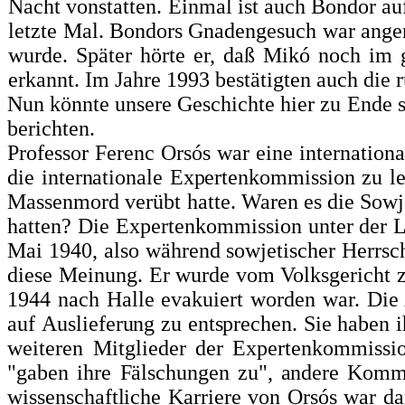
Nacht vonstatten. Einmal ist auch Bondor au
letzte Mal. Bondors Gnadengesuch war ang
wurde.
Später hörte er, daß Mikó noch im
erkannt. Im Jahre 1993 bestätigten auch die 
Nun könnte unsere Geschichte hier zu Ende se
berichten.
Professor Ferenc Orsós war eine internation
die internationale Expertenkommission zu
l
Massenmord verübt hatte. Waren es die Sowjet
hatten? Die Expertenkommission unter der L
Mai 1940, also während sowjetischer Herrsch
diese Meinung. Er wurde vom Volksge­richt z
1944 nach Halle eva­kuiert worden war. Die 
auf
Auslieferung zu entsprechen. Sie haben i
weiteren Mitglieder der Expertenkommissio
"gaben ihre
Fälschungen zu", andere Kommi
wissenschaftliche Karriere von Orsós war dam