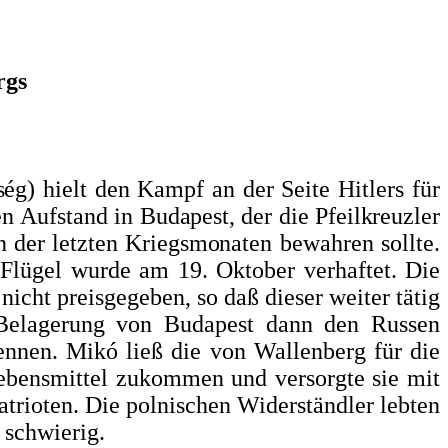
rgs
ég) hielt den Kampf an der Sei­
te Hitlers für
nen Aufstand in
Budapest, der die Pfeilkreuzler
 der letzten Kriegsmona­
ten bewahren sollte.
 Flügel wurde am 19. Oktober verhaftet. Die
icht preisgegeben, so daß dieser weiter tätig
Belagerung von Budapest dann den Russen
nnen. Mikó ließ die von Wallen­berg für die
Lebensmittel zu­kommen und versorgte sie mit
atrioten. Die polnischen Widerständler lebten
 schwierig.