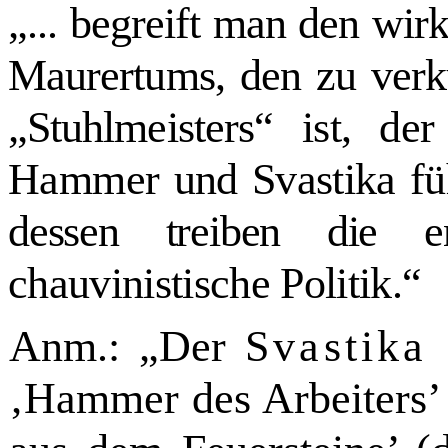
„... begreift man den wir
Maurertums, den zu verkü
„Stuhlmeisters“
ist, de
Hammer
und Svastika fü
dessen treiben die
e
chauvinistische Politik.
“
Anm.: „Der
Svastik
‚Hammer des Arbeiters’ .