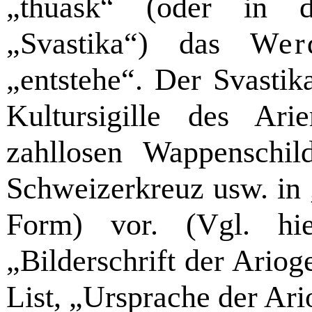
„thuask“ (oder in 
„Svastika“) das
Wer
„entstehe“. Der Svastik
Kultursigille des Ar
zahllosen Wappenschil
Schweizerkreuz usw. in „
Form) vor. (Vgl. hi
„Bilderschrift der Ario
List, „Ursprache der Ar