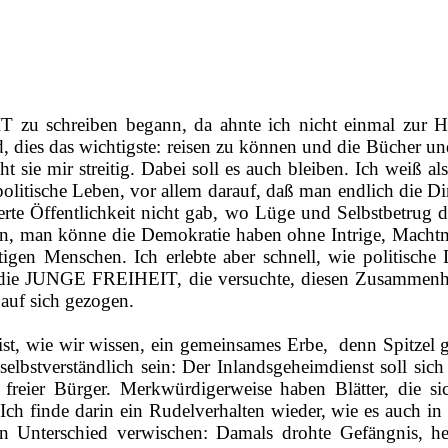
zu schreiben begann, da ahnte ich nicht einmal zur Häl
es das wichtigste: reisen zu können und die Bücher und Z
 sie mir streitig. Dabei soll es auch bleiben. Ich weiß a
olitische Leben, vor allem darauf, daß man endlich die D
erte Öffentlichkeit nicht gab, wo Lüge und Selbstbetrug 
ben, man könne die Demokratie haben ohne Intrige, Machtm
tigen Menschen. Ich erlebte aber schnell, wie politische
 die JUNGE FREIHEIT, die versuchte, diesen Zusammenhan
 auf sich gezogen.
 ist, wie wir wissen, ein gemeinsames Erbe,
denn Spitzel 
selbstverständlich sein: Der Inlandsgeheimdienst soll 
reier Bürger. Merkwürdigerweise haben Blätter, die sich 
Ich finde darin ein Rudelverhalten wieder, wie es auch i
en Unterschied verwischen: Damals drohte Gefängnis, he