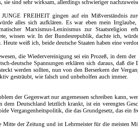
 sie sind sehr wirksam, allerdings schwieriger nachzuweisen
die JUNGE FREIHEIT gingen auf ein Mißverständnis zu
rde alles sich aufklären. Es war eben mein Irrglaube, n
atischer Marxismus‑Leninismus zur Staatsreligion er
te, wissen wir. In der Bundesrepublik, dachte ich, würde
 Heute weiß ich, beide deutsche Staaten haben eine verdor
en, die Wiedervereinigung sei ein Prozeß, in dem der k
eutsch‑deutsche Spannungen erklären sich daraus, daß di
steckt werden sollten, nun von den Berserkern der Vergan
nktiv gesträubt, wie falsch und unbeholfen auch immer.
 Problem der Gegenwart nur angemessen schreiben kann, wen
dem Deutschland letztlich krankt, ist ein verengtes Gesch
e Vergangenheitspolitik, die das Grundgesetz, das ein freihe
lle Mitte der Zeitung und ist Lehrmeister für die meisten Mi