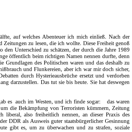
fte, auf welches Abenteuer ich mich einließ. Nach der
eitungen zu lesen, die ich wollte. Diese Freiheit genoß
lso den Unterschied zu schätzen, der durch die Jahre 1989
inge öffentlich beim richtigen Namen nennen durfte, denn
die Grundlagen des Politischen waren und das deshalb zu
ißbrauch und Flunkereien, aber ich war mir doch sicher,
 Debatten durch Hysterieausbrüche ersetzt und verdorben
g darzustellen. Das tut sie bis heute. Sie hat deswegen
gab es
auch im Westen, und ich finde sogar:
das waren
sich um die Bekämpfung von Terroristen kümmern, Zeitung
liberal, also freiheitlich nennen, an dieser Praxis des
n der DDR als Ausweis guter staatsbürgerlicher Gesinnung
ute gibt es, um zu überwachen und zu strafen, soziale