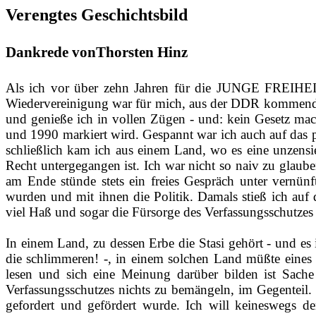
Verengtes Geschichtsbild
Dankrede vonThorsten Hinz
Als ich vor über zehn Jahren für die JUNGE FREIHEIT 
Wiedervereinigung war für mich, aus der DDR kommend, di
und genieße ich in vollen Zügen ‑ und: kein Gesetz macht
und 1990 markiert wird. Gespannt war ich auch auf das p
schließlich kam ich aus einem Land, wo es eine unzensi
Recht untergegangen ist. Ich war nicht so naiv zu glau
am Ende stünde stets ein freies Gespräch unter vernünf
wurden und mit ihnen die Politik. Damals stieß ich auf
viel Haß und sogar die Fürsorge des Verfassungsschutzes
In einem Land, zu dessen Erbe die Stasi gehört ‑ und es
die schlimmeren! ‑, in einem solchen Land müßte eines 
lesen und sich eine Meinung darüber bilden ist Sache f
Verfassungsschutzes nichts zu bemängeln, im Gegenteil. 
gefordert und gefördert wurde. Ich will keineswegs d