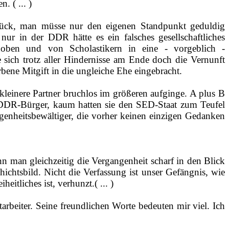
. ( ... )
rück, man müsse nur den eigenen Standpunkt geduldig
ur in der DDR hätte es ein falsches gesellschaftliches
hoben und von Scholastikern in eine ‑ vorgeblich ‑
 sich trotz aller Hindernisse am Ende doch die Vernunft
bene Mitgift in die ungleiche Ehe eingebracht.
leinere Partner bruchlos im größeren aufginge. A plus B
e DDR-­Bürger, kaum hatten sie den SED‑Staat zum Teufel
genheitsbewältiger, die vorher keinen einzigen Gedanken
n man gleichzeitig die Vergangenheit scharf in den Blick
ichtsbild. Nicht die Verfassung ist unser Gefängnis, wie
itliches ist, verhunzt.( ... )
tarbeiter. Seine freundlichen Worte bedeuten mir viel. Ich