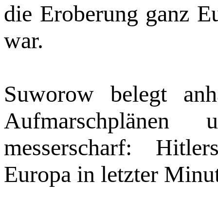
die Eroberung ganz E
war.
Suworow belegt anha
Aufmarschplänen 
messerscharf: Hitler
Europa in letzter Min