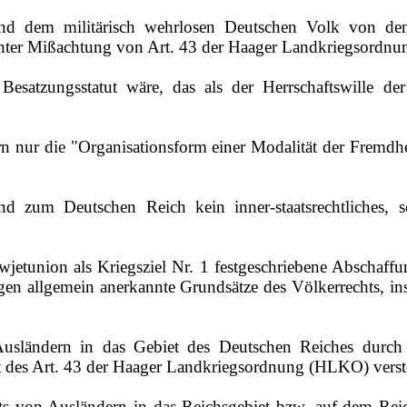
nd dem militärisch wehrlosen Deutschen Volk von den
 unter Mißachtung von Art. 43 der Haager Landkriegsord
Besatzungsstatut wäre, das als der Herrschaftswille d
rn nur die "Organisationsform einer Modalität der Fremdh
 zum Deutschen Reich kein inner-staatsrechtliches, so
etunion als Kriegsziel Nr. 1 festgeschriebene Abschaffu
gen allgemein anerkannte Grundsätze des Völkerrechts, in
usländern in das Gebiet des Deutschen Reiches durch
ot des Art. 43 der Haager Landkriegsordnung (HLKO) verst
lts von Ausländern in das Reichsgebiet bzw. auf dem Re