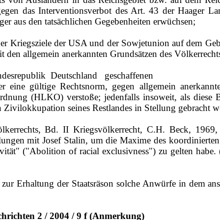
 gegen das Interventionsverbot des Art. 43 der Haager
ger aus den tatsächlichen Gegebenheiten erwüchsen;
ger Kriegsziele der USA und der Sowjetunion auf dem Ge
t den allgemein anerkannten Grundsätzen des Völkerrechts
esrepublik
Deutschland
geschaffenen
r eine gültige Rechtsnorm, gegen allgemein anerkannt
sordnung (HLKO) verstoße; jedenfalls insoweit, als die
Zivilokkupation seines Restlandes in Stellung gebracht w
ölkerrechts, Bd. II Kriegsvölkerrecht, C.H. Beck, 1969,
lungen mit Josef Stalin, um die Maxime des koordinierte
vität" ("Abolition of racial exclusivness") zu gelten hab
g zur Erhaltung der Staatsräson solche Anwürfe in dem a
hrichten 2 / 2004 / 9 f (Anmerkung)