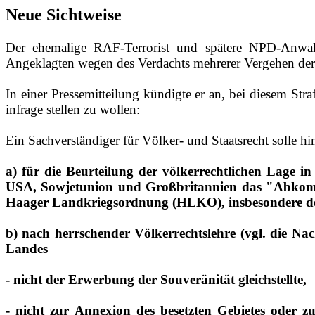
Neue Sichtweise
Der ehemalige RAF‑Terrorist und spätere NPD‑Anwalt 
Angeklagten wegen des Verdachts mehrerer Vergehen der
In einer Pressemitteilung kündigte er an, bei diesem Str
infrage stellen zu wollen:
Ein Sachverständiger für Völker- und Staatsrecht solle h
a) für die Beurteilung der völkerrechtlichen Lage i
USA, Sowjetunion und Großbritannien das "Abkomme
Haager Landkriegsordnung (HLKO), insbesondere dess
b) nach herrschender Völkerrechtslehre (vgl. die Na
Landes
‑ nicht der Erwerbung der Souveränität gleichstellte,
‑ nicht zur Annexion des besetzten Gebietes oder z