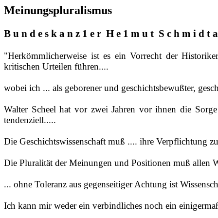
Meinungspluralismus
B u n d e s k a n z 1 e r
H e 1 m u t
S c h m i d 
"Herkömmlicherweise ist es ein Vorrecht der Historik
kritischen Urteilen führen....
wobei ich ... als geborener und geschichtsbewußter, geschi
Walter Scheel hat vor zwei Jahren vor ihnen die Sorge 
tendenziell.....
Die Geschichtswissenschaft muß .... ihre Verpflichtung z
Die Pluralität der Meinungen und Positionen muß allen Wi
... ohne Toleranz aus gegenseitiger Achtung ist Wissensc
Ich kann mir weder ein verbindliches noch ein einigermaße