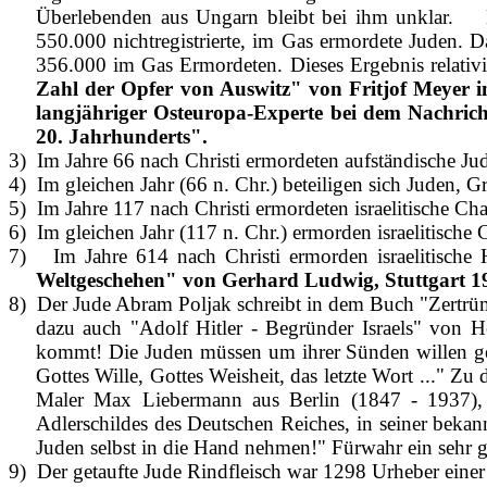
Überlebenden aus Ungarn bleibt bei ihm unklar.
550.000 nichtregistrierte, im Gas ermordete Juden. D
356.000 im Gas Ermordeten. Dieses Ergebnis relativier
Zahl der Opfer von Auswitz" von Fritjof Meyer i
langjähriger Osteuropa-Experte bei dem Nachric
20. Jahrhunderts".
3)
Im Jahre 66 nach Christi ermordeten aufständische Ju
4)
Im gleichen Jahr (66 n. Chr.) beteiligen sich Juden,
5)
Im Jahre 117 nach Christi ermordeten israelitische 
6)
Im gleichen Jahr (117 n. Chr.) ermorden israelitisch
7)
Im Jahre 614 nach Christi ermorden israelitische
Weltgeschehen" von Gerhard Ludwig, Stuttgart 195
8)
Der Jude Abram Poljak schreibt in dem Buch "Zertrümm
dazu auch "Adolf Hitler - Begründer Israels" von
kommt! Die Juden müssen um ihrer Sünden willen ges
Gottes Wille, Gottes Weisheit, das letzte Wort ..." 
Maler Max Liebermann aus Berlin (1847 - 1937), P
Adlerschildes des Deutschen Reiches, in seiner bekan
Juden selbst in die Hand nehmen!" Fürwahr ein sehr 
9)
Der getaufte Jude Rindfleisch war 1298 Urheber einer 