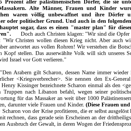
5 Prozent aller palästinensischen Dörfer, die sie 
Massakern. Alte Männer, Frauen und Kinder wurde
hen waren völlig unbewaffnet und ihre Dörfer und
her oder politischer Grund.
Und auch in den folgende
hauptet sogar, dass es einen "master plan" für diese
ren".
Doch auch Christen klagen: "Wir sind die Opfer d
3): "Wir Christen wollen diesen Krieg nicht. Aber auch w
aber antwortet aus vollen Rohren! Wir verstehen die Botscha
Kopf stellen. Das auserwählte Volk will sich unseres Sc
rd Israel vor Gott verlieren."
: "Den Arabern gilt Scharon, dessen Name immer wieder 
rlicher <Kriegsverbrecher>. Sie nennen den Ex‑General
Henry Kissinger bezeichnete Scharon einmal als den <gef
n Truppen nach Libanon befahl, wegen seiner politisc
rtung für das Massaker an weit über 1000 Palästinensern
n, darunter viele Frauen und Kinder.
(Diese Frauen und
charon von der Krise profitieren, die er selbst ausgelöst
 rechnen, dass gerade sein Erscheinen an der drittheiligste
den Ausbruch der Gewalt, in deren Wogen der Friedensproz