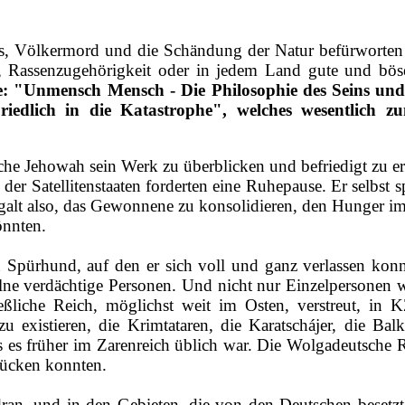
s, Völkermord und die Schändung der Natur befürworten w
on, Rassenzugehörigkeit oder in jedem Land gute und 
e: "Unmensch Mensch - Die Philosophie des Seins un
iedlich in die Katastrophe", welches wesentlich 
che Jehowah sein Werk zu überblicken und befriedigt zu erk
r Satellitenstaaten forderten eine Ruhepause. Er selbst s
alt also, das Gewonnene zu konsolidieren, den Hunger im
önnten.
en Spürhund, auf den er sich voll und ganz verlassen konn
zelne verdächtige Personen. Und nicht nur Einzelpersonen
che Reich, möglichst weit im Osten, verstreut, in KZ
existieren, die Krimtataren, die Karatschájer, die Balk
s es früher im Zarenreich üblich war. Die Wolgadeutsche Re
rücken konnten.
dran, und in den Gebieten, die von den Deutschen beset