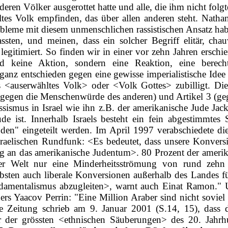
eren Völker ausgerottet hatte und alle, die ihm nicht folgt
tes Volk empfinden, das über allen anderen steht. Natha
robleme mit diesem unmenschlichen rassistischen Ansatz hab
ssten, und meinen, dass ein solcher Begriff elitär, cha
 legitimiert. So finden wir in einer vor zehn Jahren ersc
nd keine Aktion, sondern eine Reaktion, eine berech
nz entschieden gegen eine gewisse imperialistische Idee 
 <auserwähltes Volk> oder <Volk Gottes> zubilligt. Di
(gegen die Menschenwürde des anderen) und Artikel 3 (geg
Rassismus in Israel wie ihn z.B. der amerikanische Jude Ja
e ist. Innerhalb Israels besteht ein fein abgestimmtes 
uden" eingeteilt werden. Im April 1997 verabschiedete d
 israelischen Rundfunk: <Es bedeutet, dass unsere Konver
ung an das amerikanische Judentum>. 80 Prozent der ameri
r Welt nur eine Minderheitsströmung von rund zehn P
sten auch liberale Konversionen außerhalb des Landes für 
Fundamentalismus abzugleiten>, warnt auch Einat Ramon."
s Yaacov Perrin: "Eine Million Araber sind nicht soviel
e Zeitung schrieb am 9. Januar 2001 (S.14, 15), dass d
er der grössten <ethnischen Säuberungen> des 20. Jahr