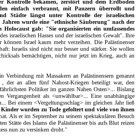
unter Kontrolle bekamen, zerstört und dem Erdboden
n einfach verbrannt, mit Panzern überrollt und
 Städte längst unter Kontrolle der israelischen
n Jahren wurde eine "ethnische Säuberung" nach der
n Holocaust gab: "Sie organisierten ein umfassendes
es israelischen Hasses und der israelischen Gewalt". Ihre
ir können Israel kaum mehr verzeihen. Die Palästinenser
ft: Israelis sind nicht nur besser und stärker. Sie wollen
hicksals bemächtigen, nicht nur jetzt im Krieg, auch an
in Verbindung mit Massakern an Palästinensern genannt
 , der an allen fünf Nahost‑Kriegen beteiligt war, den
ährlichsten Politiker im ganzen Nahen Osten>... Bislang
hen Vergangenheit als <unwählbar>... Eine unabhängige
... Bei einem <Vergeltungsschlag> im gleichen Jahr ließ
 Kinder wurden zu Tode
gefoltert und viele von ihnen
 hat. Als er im September zu seinem spektakulären Besuch
n Stätte des Islams die Palästinenser bis aufs Blut reizen
ess nun zu versinken droht."