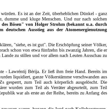
ürden. Es ist an der Zeit, überheb­lichen Dünkel ‑ ganz
böse, dumme und kluge Menschen. Und nur nach solchen
d des Bösen" von Holger Strohm (bekannt u.a. durch
zum deutschen Ausstieg aus der Atomenergienutzung
lären, "siehe, es ist gut". Die Erschöpfung seiner Völker,
prach schon von etwa fünfzehn bis zwanzig Jahren, die er
 Lande zu stillen und vor allem nach Leuten Ausschau zu
te ‑ Lawréntij Bérija. Er ließ ihm freie Hand. Bereits im
 wurden liquidiert, ganze Völkerstämme verschwanden aus
s gesperrt, zum Teil auch körperlich ausgelöscht. Die
árer wurden zum Teil als Verräter abgeurteilt, zum Teil
publik war als erste an der Reihe, bereits zu Anfang des
zt gewesen waren, begann die Jagd nach Kolloborateuren,