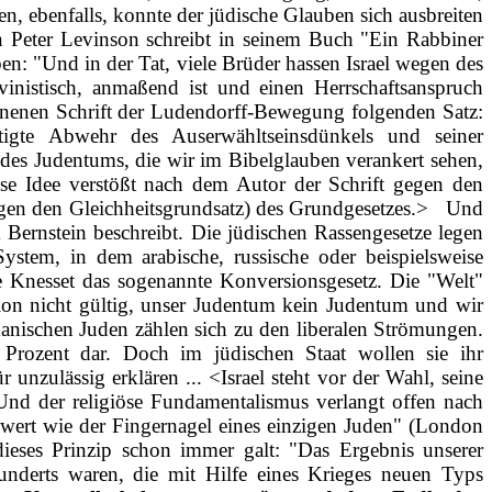
en, ebenfalls, konnte der jüdische Glauben sich ausbreiten
n Peter Levinson schreibt in seinem Buch "Ein Rabbiner
en: "Und in der Tat, viele Brüder hassen Israel wegen des
uvinistisch, anmaßend ist und einen Herrschaftsanspruch
hienenen Schrift der Ludendorff­-Bewegung folgenden Satz:
tigte Abwehr des Auserwähltseinsdünkels und seiner
des Judentums, die wir im Bibelglauben verankert sehen,
ese Idee verstößt nach dem Autor der Schrift gegen den
en den Gleichheitsgrundsatz) des Grundgesetzes.>
Und
ck Bernstein beschreibt. Die jüdischen Rassengesetze legen
System, in dem arabische, russische oder beispielsweise
ie Knesset das sogenannte Konversionsgesetz. Die "Welt"
sion nicht gültig, unser Judentum kein Judentum und wir
kanischen Juden zählen sich zu den liberalen Strömungen.
rozent dar. Doch im jüdischen Staat wollen sie ihr
unzulässig erklären ... <Israel steht vor der Wahl, seine
 Und der religiöse Fundamentalismus verlangt offen nach
 wert wie der Fingernagel eines einzigen Juden" (London
ieses Prinzip schon immer galt: "Das Ergebnis unserer
hunderts waren, die mit Hilfe eines Krieges neuen Typs