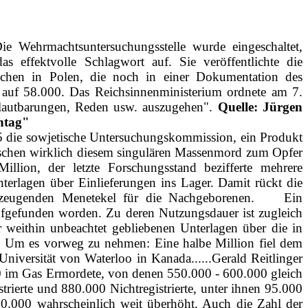
 Wehrmachtsuntersuchungsstelle wurde eingeschaltet,
s effektvolle Schlagwort auf. Sie veröffentlichte die
schen in Polen, die noch in einer Dokumentation des
f 58.000. Das Reichsinnenministerium ordnete am 7.
Verlautbarungen, Reden usw. auszugehen".
Quelle: Jürgen
ntag"
45 die sowjetische Untersuchungskommission, ein Produkt
schen wirklich diesem singulären Massenmord zum Opfer
Million, der letzte Forschungsstand bezifferte mehrere
terlagen über Einlieferungen ins Lager. Damit rückt die
rzeugenden Menetekel für die Nachgeborenen.
Ein
aufgefunden worden. Zu deren Nutzungsdauer ist zugleich
eithin unbeachtet gebliebenen Unterlagen über die in
n. Um es vorweg zu nehmen: Eine halbe Million fiel dem
Universität von Waterloo in Kanada......Gerald Reitlinger
00 im Gas Ermordete, von denen 550.000 - 600.000 gleich
ierte und 880.000 Nichtregistrierte, unter ihnen 95.000
 300.000 wahrscheinlich weit überhöht. Auch die Zahl der