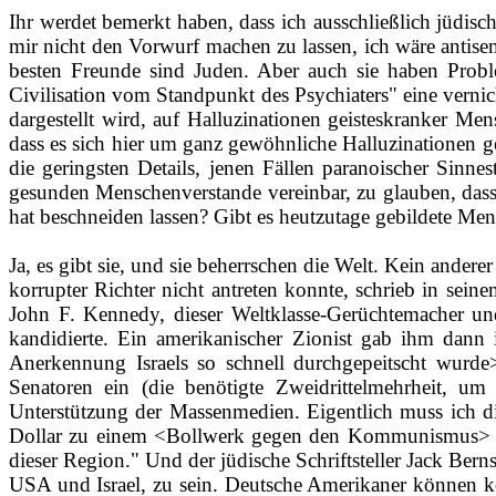
Ihr werdet bemerkt haben, dass ich ausschließlich jüdisc
mir nicht den Vorwurf machen zu lassen, ich wäre antisem
besten Freunde sind Juden. Aber auch sie haben Probl
Civilisation vom Standpunkt des Psychiaters" eine vernic
dargestellt wird, auf Halluzinationen geisteskranker M
dass es sich hier um ganz gewöhnliche Halluzinationen geh
die geringsten Details, jenen Fällen paranoischer Sinne
gesunden Menschenverstande vereinbar, zu glauben, dass 
hat beschneiden lassen? Gibt es heutzutage gebildete Me
Ja, es gibt sie, und sie beherrschen die Welt. Kein ande
korrupter Richter nicht antreten konnte, schrieb in se
John F. Kennedy, dieser Weltklasse­-Gerüchtemacher und
kandidierte. Ein amerikanischer Zionist gab ihm dann
Anerkennung Israels so schnell durchgepeitscht wurde>.
Senatoren ein (die benötigte Zweidrittelmehrheit, um
Unterstützung der Massenmedien. Eigentlich muss ich die
Dollar zu einem <Bollwerk gegen den Kommunismus> zu
dieser Region." Und der jüdische Schriftsteller Jack Ber
USA und Israel, zu sein. Deutsche Amerikaner können kei