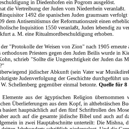
beschuldigung in Diedenhofen ein Pogrom ausgelöst.
hat die Vertreibung der Juden vom Niederrhein veranlaßt.
oßinquisitor 1492 die spanischen Juden graumsam verfolgt
9 dem Antisemitismus der Reformationszeit einen erhebli
tholische Inquisition 1550 veranlaßt, Juden lebendig zu ve
nkfurt a. M. eine Ritualmordbeschuldigung erhoben.
r der "Protokolle der Weisen von Zion" nach 1905 erneute
s orthodoxen Priesters gegen den Juden Beilis wurde in K
hn, schrieb "Sollte die Ungerechtigkeit der Juden das Ma
?"
berwiegend jüdischer Abkunft (sein Vater war Musikdire
blutigste Judenverfolgung der Geschichte durchgeführt un
r W. Schellenberg gegenüber einmal betonte.
Quelle für 8
e Elemente aus der ägypti­schen Religion übernommen wu
lichen Überlieferungen aus dem Kopf, in althebräischen Bu
 basiert hauptsächlich auf den fünf Schriftrollen des Mo
er auch auf die gesamte jüdische Bibel und auch auf da
gemein in zwei Hauptabschnitte unterteilt: Die Mishna,
 dritten Jahrhunderts schriftlich niedergelegt. Und die 