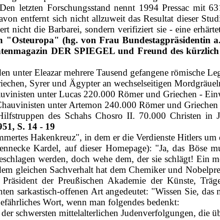
Den letzten Forschungsstand nennt 1994 Pressac mit 63
avon entfernt sich nicht allzuweit das Resultat dieser S
t nicht die Barbarei, sondern verifiziert sie ‑ eine erhär
n "Osteuropa" (hg. von Frau Bundestagpräsidentin a.D
htenmagazin DER SPIEGEL und Freund des kürzlich ve
den unter Eleazar mehrere Tausend gefangene römische Leg
 Griechen, Syrer und Ägypter an wechselseitigen Mordgräue
Chauvinisten unter Lucas 220.000 Römer und Griechen - E
e Chauvinisten unter Artemon 240.000 Römer und Griechen 
 Hilfstruppen des Schahs Chosro II. 70.000 Christen in 
1, S. 14 - 19
ertes Hakenkreuz", in dem er die Verdienste Hitlers um de
 Hennecke Kardel, auf dieser Homepage): "Ja, das Böse
chlagen werden, doch wehe dem, der sie schlägt! Ein mer
Zu dem gleichen Sachverhalt hat dem Chemiker und Nobelpr
räsident der Preußischen Akademie der Künste, Träger
nten sarkastisch-offenen Art angedeutet: "Wissen Sie, das
gefährliches Wort, wenn man folgendes bedenkt:
der schwersten mittelalterlichen Judenverfolgungen, die ü