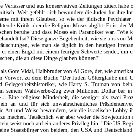
he Verfasser und aus konservativen Zeitungen zitiert habe 
itisch. Weit gefehlt ‑ ich bewundere die Juden für ihre In
eme mit ihrem Glauben, so wie der jüdische Psychiater
htende Kritik über die Religion Moses abgibt. Er ist der M
enschen beruhe und dass Moses ein Paranoiker war. "Wie
andelt hat? Diese ganze Begebenheit, wie sie uns von Moses 
stäuschungen, wie man sie täglich in den heutigen Irrena
er einen Engel mit einem feurigen Schwerte sendet, um ei
nschen, die an diese Dinge glauben können?"
rer als Gore Vidal, Halbbruder von Al Gore, der, wie amerik
inem Vorwort zu dem Buche "Der Juden Götterglaube und Ge
 Gelegenheitshistoriker, wie Harry S. Truman von beina
 in seinem Wahlwerbe‑Zug zwei Millionen Dollar bar i
.. Eine religiöse Minderheit, die weniger als zwei Pro
 ein an und für sich unwahrscheinliches Präsidentenvet
 Art und Weise bewundern, wie die israelische Lobby ihre
 machen. Tatsächlich war aber weder die Sowjetunion 
nstein weist noch auf ein anderes Privileg hin: "Die US-­Re
ne Staatsbürger von beidem, den USA und Deutschland sein