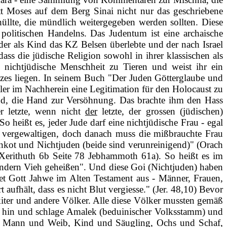
t Moses auf dem Berg Sinai nicht nur das geschriebene
llte, die mündlich weitergegeben werden sollten. Diese
politischen Handelns. Das Judentum ist eine archaische
 der als Kind das KZ Belsen überlebte und der nach Israel
ass die jüdische Religion sowohl in ihrer klassischen als
 nichtjüdische Menschheit zu Tieren und weist ihr ein
etzes liegen. In seinem Buch "Der Juden Götterglaube und
itler im Nachherein eine Legitimation für den Holocaust zu
sind, die Hand zur Versöhnung. Das brachte ihm den Hass
r letzte, wenn nicht
der
letzte, der grossen (jüdischen)
 heißt es, jeder Jude darf eine nichtjüdische Frau ‑ egal
ag vergewaltigen, doch danach muss die mißbrauchte Frau
enkot und Nichtjuden (beide sind verunreinigend)" (Orach
(Xerithuth 6b Seite 78 Jebhammoth 61a). So heißt es im
ondern Vieh geheißen". Und diese Goi (Nichtjuden) haben
ttet Gott Jahwe im Alten Testament aus ‑ Männer, Frauen,
 aufhält, dass es nicht Blut vergiesse." (Jer. 48,10) Bevor
ekiter und andere Völker. Alle diese Völker mussten gemäß
eh hin und schlage Amalek (beduinischer Volksstamm) und
 töte Mann und Weib, Kind und Säugling, Ochs und Schaf,