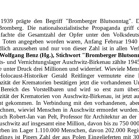
39 prägte den Begriff "Bromberger Blutsonntag". Die
omberg. Die nationalsozialistische Propaganda griff da
nfachte die Gesamtzahl der Opfer unter den Volksdeut
oten angegeben worden waren, Anfang Februar 1940 au
bindlich anzusehen und nur von dieser Zahl ist in allen 
Wolfgang Benz (Hg.), Stichwort "Bromberger Blutson
eits‑ und Vernichtungslager Auschwitz‑Birkenau zählte 19
unter Druck drei Millionen und widerrief. Wieviele Men
Holocaust‑Historiker Gerald Reitlinger vermutete eine 
tät der Krematorien bestätigen jetzt die vorhandenen Un
n Bereich des Vorstellbaren und wird so erst zum übe
ität der Krematorien von Auschwitz­-Birkenau, ist jetzt 
 gekommen. In Verbindung mit den vorhandenen, aber w
errechnen, wieviel Menschen in Auschwitz ermordet wurde
ch Robert‑Jan van Pelt, Professor für Architektur an der 
uschwitz auf insgesamt eine Million, davon bis zu 750 0
rben im Lager 1.110.000 Menschen, davon 202.000 Registr
lerdings ist Pipers Zahl der aus Polen Eingelieferten mit