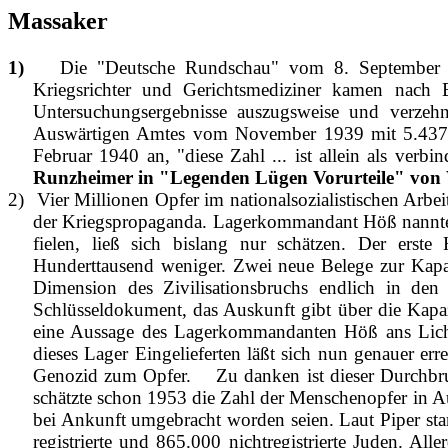
Massaker
1)
Die "Deutsche Rundschau" vom 8. September 19
Kriegsrichter und Gerichtsmediziner kamen nach Br
Untersuchungsergebnisse auszugsweise und verzeh
Auswärtigen Amtes vom November 1939 mit 5.437 T
Februar 1940 an, "diese Zahl ... ist allein als ver
Runzheimer in "Legenden Lügen Vorurteile" von 
2)
Vier Millionen Opfer im nationalsozialistischen Arb
der Kriegspropaganda. Lagerkommandant Höß nannte 
fielen, ließ sich bislang nur schätzen. Der erste 
Hunderttausend weniger. Zwei neue Belege zur Kapazi
Dimension des Zivilisationsbruchs endlich in de
Schlüsseldokument, das Auskunft gibt über die Kapaz
eine Aussage des Lagerkommandanten Höß ans Licht
dieses Lager Eingelieferten läßt sich nun genauer 
Genozid zum Opfer.
Zu danken ist dieser Durchbru
schätzte schon 1953 die Zahl der Menschenopfer in A
bei Ankunft umgebracht worden seien. Laut Piper sta
registrierte und 865.000 nichtregistrierte Juden. Al