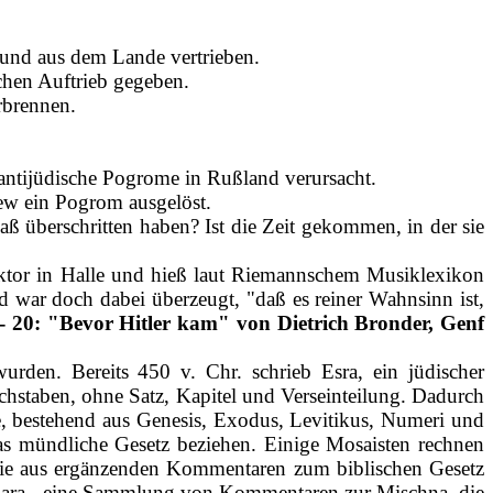
 und aus dem Lande vertrieben.
chen Auftrieb gegeben.
rbrennen.
 antijüdische Pogrome in Rußland verursacht.
iew ein Pogrom ausgelöst.
ß überschritten haben? Ist die Zeit gekommen, in der sie
ktor in Halle und hieß laut Riemannschem Musiklexikon
d war doch dabei überzeugt, "daß es reiner Wahnsinn ist,
 - 20: "Bevor Hitler kam" von Dietrich Bronder, Genf
rden. Bereits 450 v. Chr. schrieb Esra, ein jüdischer
chstaben, ohne Satz, Kapitel und Verseinteilung. Dadurch
se, bestehend aus Genesis, Exodus, Levitikus, Numeri und
s mündliche Gesetz beziehen. Einige Mosaisten rechnen
 die aus ergänzenden Kommentaren zum biblischen Gesetz
Gemara ‑ eine Sammlung von Kommentaren zur Mischna, die