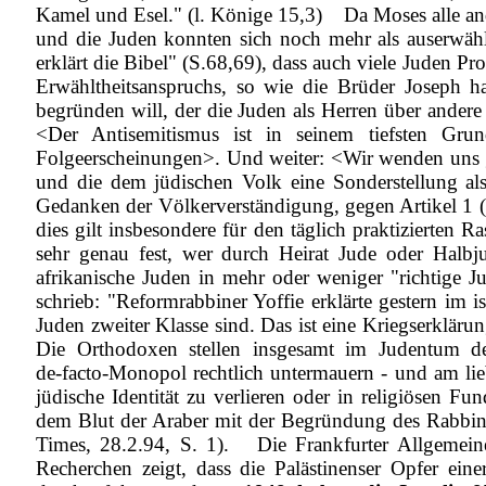
Kamel und Esel." (l. Könige 15,3)
Da Moses alle and
und die Juden konnten sich noch mehr als auserwähl
erklärt die Bibel" (S.68,69), dass auch viele Juden P
Erwähltheitsanspruchs, so wie die Brüder Joseph ha
begründen will, der die Juden als Herren über andere
<Der Antisemitismus ist in seinem tiefsten Gru
Folgeerscheinungen>. Und weiter: <Wir wenden uns ga
und die dem jüdischen Volk eine Sonderstellung als
Gedanken der Völkerverständigung, gegen Artikel 1 
dies gilt insbesondere für den täglich praktizierten 
sehr genau fest, wer durch Heirat Jude oder Halbjud
afrikanische Juden in mehr oder weniger "richtige J
schrieb: "Reformrabbiner Yoffie erklärte gestern im
Juden zweiter Klasse sind. Das ist eine Kriegserklär
Die Orthodoxen stellen insgesamt im Judentum de
de‑facto‑Monopol rechtlich untermauern ‑ und am lieb
jüdische Identität zu verlieren oder in religiösen 
dem Blut der Araber mit der Begründung des Rabbiner
Times, 28.2.94, S. 1).
Die Frankfurter Allgemein
Recherchen zeigt, dass die Palästinenser Opfer ein