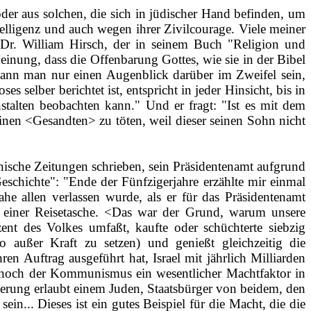
oder aus solchen, die sich in jüdischer Hand befinden, um
telligenz und auch wegen ihrer Zivilcourage. Viele meiner
 Dr. William Hirsch, der in seinem Buch "Religion und
einung, dass die Offenbarung Gottes, wie sie in der Bibel
 kann man nur einen Augenblick darüber im Zweifel sein,
selber berichtet ist, entspricht in jeder Hinsicht, bis in
nstalten beobachten kann." Und er fragt: "Ist es mit dem
nen <Gesandten> zu töten, weil dieser seinen Sohn nicht
anische Zeitungen schrieben, sein Präsidentenamt aufgrund
schichte": "Ende der Fünfzigerjahre erzählte mir einmal
he allen verlassen wurde, als er für das Präsidentenamt
n einer Reisetasche. <Das war der Grund, warum unsere
zent des Volkes umfaßt, kaufte oder schüchterte siebzig
o außer Kraft zu setzen) und genießt gleichzeitig die
n Auftrag ausgeführt hat, Israel mit jährlich Milliarden
noch der Kommunismus ein wesentlicher Machtfaktor in
gierung erlaubt einem Juden, Staatsbürger von beidem, den
... Dieses ist ein gutes Beispiel für die Macht, die die