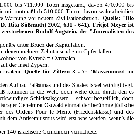
1.000 bis 711.000 Toten insgesamt, davon 470.000 bis
tudie mit mutmaßlich 510.000 Toten, davon wahrscheinlich
tete Warnung vor neuem Zivilisationsbruch.
Quelle: "Die
. Rita Süßmuth) 2002, 631 - 641). Fritjof Meyer ist
rstorbenen Rudolf Augstein, des "Journalisten des
ionäre unter Bruch der Kapitulation.
ln, denen mehrere Zehntausend zum Opfer fallen.
inwohner von Kyrenä = Cyrenaica.
auf der Insel Zypern.
Jerusalem.
Quelle für Ziffern 3 - 7: "Massenmord im
n Aufbau Palästinas und des Staates Israel würdigt (vgl.
 muß kommen in die Welt, doch wehe dem, durch den es
kwürdiges Schicksalsgesetz ... schwer begreiflich, doch
eisträger Geheimrat Ostwald einmal der berühmte jüdische
 des Ordens Pour le Mérite (Friedensklasse) und des
 mit dem Antisemitismus wird erst was werden, wenn's die
ber 140 israelische Gemeinden vernichtete.