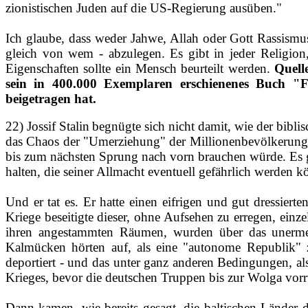
zionistischen Juden auf die US‑Regierung ausüben."
Ich glaube, dass weder Jahwe, Allah oder Gott Rassismu
gleich von wem ‑ abzulegen. Es gibt in jeder Religi
Eigenschaften sollte ein Mensch beurteilt werden.
Quell
sein in 400.000 Exemplaren erschienenes Buch "Fr
beigetragen hat.
22) Jossif Stalin
begnügte sich nicht damit, wie der biblis
das Chaos der "Umerziehung" der Millionenbevölkerung de
bis zum nächsten Sprung nach vorn brauchen würde. Es g
halten, die seiner Allmacht eventuell gefährlich werden k
Und er tat es. Er hatte einen eifrigen und gut dressiert
Kriege beseitigte dieser, ohne Aufsehen zu erregen, ein
ihren angestammten Räumen, wurden über das unermeßli
Kalmücken hörten auf, als eine "autonome Republik" zu 
deportiert ‑ und das unter ganz anderen Bedingungen, al
Krieges, bevor die deutschen Truppen bis zur Wolga vor
Dann kamen, wie bereits gesagt, die baltischen Länder 