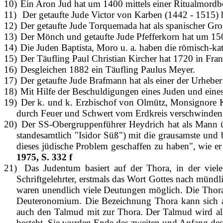
10)
Ein Aron Jud hat um 1400 mittels einer Ritualmord
11)
Der getaufte Jude Victor von Karben (1442 - 1515) 
12)
Der getaufte Jude Torquemada hat als spanischer Gr
13)
Der Mönch und getaufte Jude Pfefferkorn hat um 150
14)
Die Juden Baptista, Moro u. a. haben die römisch‑ka
15)
Der Täufling Paul Christian Kircher hat 1720 in Fra
16)
Desgleichen 1882 ein Täufling Paulus Meyer.
17)
Der getaufte Jude Brafmann hat als einer der Urhebe
18)
Mit Hilfe der Beschuldigungen eines Juden und eine
19)
Der k. und k. Erzbischof von Olmütz, Monsignore Ko
durch Feuer und Schwert vom Erdkreis verschwinden
20)
Der SS‑Obergruppenführer Heydrich hat als Mann ü
standesamtlich "Isidor Süß") mit die grausamste und 
dieses jüdische Problem geschaffen zu haben", wie e
1975, S. 332 f
21)
Das Judentum basiert auf der Thora, in der viel
Schriftgelehrter, erstmals das Wort Gottes nach münd
waren unendlich viele Deutungen mög­lich. Die Thora
Deuteronomium. Die Bezeichnung Thora kann sich ab
auch den Talmud mit zur Thora. Der Talmud wird all
besteht. Sie wurden Ende des zweiten und Anfang des