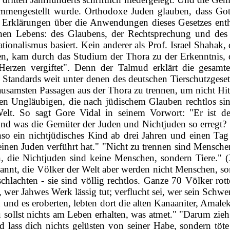
ammengestellt wurde. Orthodoxe Juden glauben, dass Got
 Erklärungen über die Anwendungen dieses Gesetzes enthü
hen Lebens: des Glau­bens, der Rechtsprechung und des 
ionalismus basiert. Kein anderer als Prof. Israel Shahak,
auen, kam durch das Studium der Thora zu der Erkenntnis, d
erzen vergiftet". Denn der Talmud erklärt die gesamte
n Standards weit unter denen des deutschen Tierschutzges
 grausamsten Passagen aus der Thora zu trennen, um nicht H
t den Ungläubigen, die nach jüdischem Glauben rechtlos 
lt. So sagt Gore Vidal in seinem Vorwort: "Er ist de
und was die Gemüter der Juden und Nichtjuden so erregt? So
enso ein nichtjüdisches Kind ab drei Jahren und einen T
 einen Juden verführt hat." "Nicht zu trennen sind Mensch
, die Nichtjuden sind keine Menschen, sondern Tiere." 
nannt, die Völker der Welt aber werden nicht Menschen, s
schlachten ‑ sie sind völlig rechtlos. Ganze 70 Völker ro
wer Jahwes Werk lässig tut; verflucht sei, wer sein Schwert
n und es eroberten, lebten dort die alten Kanaaniter, Amal
u sollst nichts am Leben erhalten, was atmet." "Darum zi
, und lass dich nichts gelüsten von seiner Habe, sondern