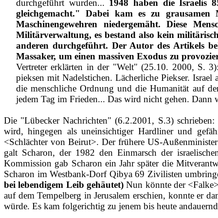
durchgeführt wurden...
1948 haben die Israelis 8
gleichgemacht." Dabei kam es zu grausamen 
Maschinengewehren niedergemäht. Diese Mensc
Militärverwaltung, es bestand also kein militärisc
anderen durchgeführt. Der Autor des Artikels be
Massaker, um einen massiven Exodus zu provozie
Vertreter erklärten in der "Welt" (25.10. 2000, S. 
pieksen mit Nadelstichen. Lächerliche Piekser. Israel 
die menschliche Ordnung und die Humanität auf den 
jedem Tag im Frieden... Das wird nicht gehen. Dann wi
Die "Lübecker Nachrichten" (6.2.2001, S.3) schrieben
wird, hingegen als uneinsichtiger Hardliner und gefäh
<Schlächter von Beirut>. Der frühere US‑Außenminister 
galt Scharon, der 1982 den Einmarsch der israelische
Kommission gab Scharon ein Jahr später die Mitverantwo
Scharon im Westbank‑Dorf Qibya 69 Zivilisten umbringe
bei lebendigem Leib gehäutet)
Nun könnte der <Falke> S
auf dem Tempelberg in Jerusalem erschien, konnte er damit
würde. Es kam folgerichtig zu jenem bis heute andauern