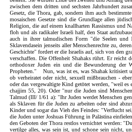
zwischen dem dritten und sechsten Jahrhundert zus
Gesetz, die Thora, gab, sondern ihm auch bestimmte
mosaischen Gesetze sind die Grundlage allen jüdisc
Religion, die auf einem knallharten Rassismus und Nat
floh und als radikaler Israeli half, den Staat aufzub
auch in ihrer talmudischen Form "die Seelen und H
Sklavendasein jenseits aller Menschenrechte zu, dere
Geschichte" fordert er die Israelis auf, sich von den
verschaffen. Die Offenheit Shahaks rührt. Er reich
orthodoxer Juden ein und die Bewunderung der We
Propheten."
Nun, was ist es, was Shahak kritisiert 
ob verheiratet oder nicht, sexuell mißbrauchen ‑ eb
oder das vergewaltigte Kind getötet werden, "weil es
chajjim 55, 20). Oder "nur die Juden sind Menschen
Talmud (III/ 1/61 a): "Ihr Juden werdet Menschen ge
als Sklaven für die Juden zu arbeiten oder sind abzu
Kinder und sogar das Vieh des Feindes: "Verflucht sei, 
die Juden unter Joshuas Führung in Palästina einfiele
den Geboten der Thora restlos vernichtet werden: "D
vertilge alles, was sein ist, und schone sein nicht