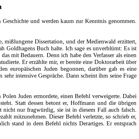
n
chen Geschichte und werden kaum zur Kenntnis genommen.
e,
mißlungene
Dissertation, und der Medienwald erzittert,
h Goldhagens Buch halte. Ich sage es unverblümt: Es ist
e das mit Bedauern. Denn ich habe den Verfasser als einen
dierte. Er erzählte mir, er bereite eine Doktorarbeit über
den europäischen Juden begonnen, darüber gab es eine
ten sehr intensive Gespräche. Dann scheint ihm seine Frage
 Polen Juden ermordete, einen Befehl verweigerte. Dabei
steht.
Statt dessen
betont er, Hoffmann und die übrigen
icht nur fragwürdig, sie ist in diesem Fall auch falsch.
ahlt mitzunehmen. Dieser Befehl verletzte, so schrieb er,
lich stand in dem Befehl nichts Derartiges. Er entsprach