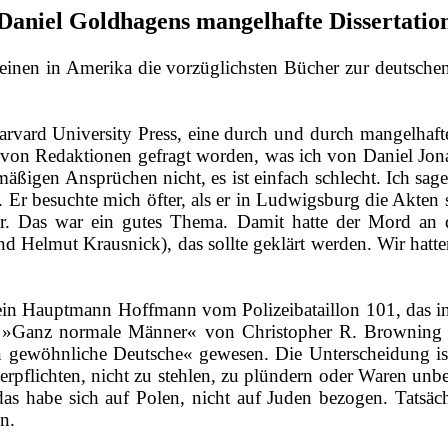
Daniel Goldhagens mangelhafte Dissertatio
scheinen in Amerika die vorzüglichsten Bücher zur deuts
rvard University Press, eine durch und durch mangelhaft
 von Redaktionen gefragt worden, was ich von Daniel Jona
äßigen Ansprüchen nicht, es ist einfach schlecht. Ich sag
r besuchte mich öfter, als er in Ludwigsburg die Akten stu
r. Das war ein gutes Thema. Damit hatte der Mord an 
nd Helmut
Krausnick
), das sollte geklärt werden. Wir hat
 ein Hauptmann Hoffmann vom Polizeibataillon 101, das in
h »Ganz normale Männer« von Christopher R. Browning 
n gewöhnliche Deutsche« gewesen. Die Unterscheidung ist n
erpflichten, nicht zu stehlen, zu plündern oder Waren unbez
das habe sich auf Polen, nicht auf Juden bezogen. Tatsäch
n.