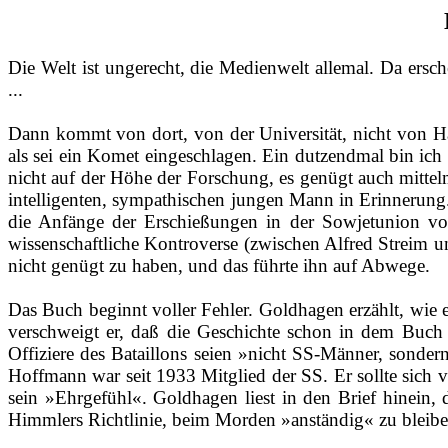
Die Welt ist ungerecht, die Medienwelt allemal. Da er
...
Dann kommt von dort, von der Universität, nicht von Ha
als sei ein Komet eingeschlagen. Ein
dutzendmal
bin ich
nicht auf der Höhe der Forschung, es genügt auch mittelm
intelligenten, sympathischen jungen Mann in Erinnerung. E
die Anfänge der Erschießungen in der Sowjetunion vo
wissenschaftliche Kontroverse (zwischen Alfred
Streim
u
nicht genügt zu haben, und das führte ihn auf Abwege.
Das Buch beginnt voller Fehler. Goldhagen erzählt, wie
verschweigt er, daß die Geschichte schon in dem Buc
Offiziere des Bataillons seien »nicht SS‑Männer, sonder
Hoffmann war seit 1933 Mitglied der SS. Er sollte sich v
sein »Ehrgefühl«. Goldhagen liest in den Brief hinein, 
Himmlers Richtlinie, beim Morden »anständig« zu bleibe