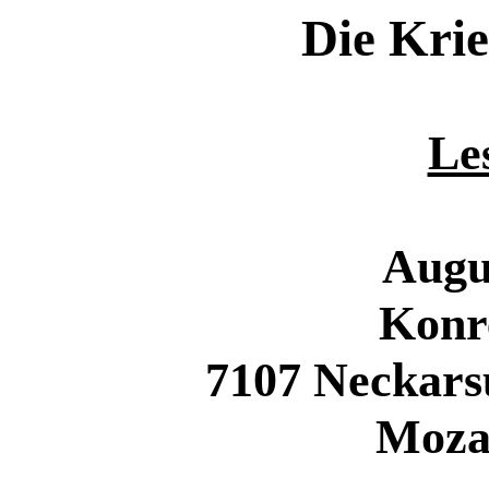
Die Krie
Le
Augu
Konr
7107 Neckars
Moza