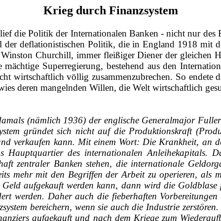
Krieg durch Finanzsystem
ef die Politik der Internationalen Banken ‑ nicht nur des
l der deflationistischen Politik, die in England 1918 mi
Winston Churchill, immer fleißiger Diener der gleichen H
 mächtige Superregierung, bestehend aus den Internatio
t wirtschaftlich völlig zusammenzubrechen. So endete dam
ies deren mangelnden Willen, die Welt wirtschaftlich gesu
mals (nämlich 1936) der englische Generalmajor Fuller 
stem gründet sich nicht auf die Produktionskraft (Produ
d verkaufen kann. Mit einem Wort: Die Krankheit, an der 
 Hauptquartier des internationalen Anleihekapitals. 
haft zentraler Banken stehen, die internationale Geldo
reits mehr mit den Begriffen der Arbeit zu operieren, al
in Geld aufgekauft werden kann, dann wird die Goldblase 
rt werden. Daher auch die fieberhaften Vorbereitungen 
system bereichern, wenn sie auch die Industrie zerstören
nanziers aufgekauft und nach dem Kriege zum Wiederaufbau