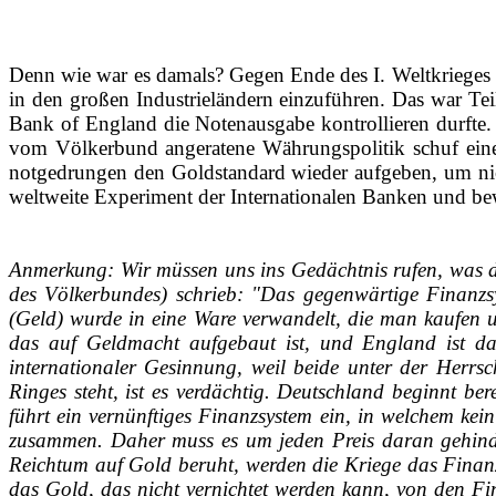
Denn wie war es damals? Gegen Ende des I. Weltkrieges li
in den großen Industrieländern einzuführen. Das war Tei
Bank of England die Notenausgabe kontrollieren durfte. 
vom Völkerbund angeratene Währungspolitik schuf eine
notgedrungen den Goldstandard wieder aufgeben, um nich
weltweite Experiment der Internationalen Banken und bew
Anmerkung: Wir müssen uns ins Gedächtnis rufen, was da
des Völkerbundes) schrieb: "Das gegenwärtige Finanzsy
(Geld) wurde in eine Ware verwandelt, die man kaufen un
das auf Geldmacht aufgebaut ist, und England ist das
internationaler Gesinnung, weil beide unter der Herrsc
Ringes steht, ist es verdächtig. Deutschland beginnt be
führt ein vernünftiges Finanzsystem ein, in welchem ke
zusammen. Daher muss es um jeden Preis daran gehinde
Reichtum auf Gold beruht, werden die Kriege das Finanz
das Gold, das nicht vernichtet werden kann, von den Fi