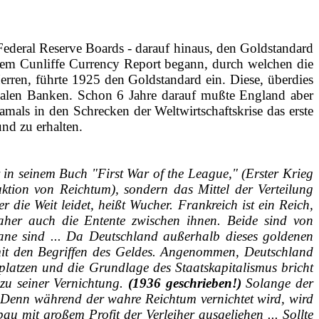
 Federal Reserve Boards ‑ darauf hinaus, den Goldstandard
t dem Cunliffe Currency Report begann, durch welchen die
erren, führte 1925 den Goldstandard ein. Diese, überdies
nalen Banken. Schon 6 Jahre darauf mußte England aber
als in den Schrecken der Weltwirtschaftskrise das erste
nd zu erhalten.
in seinem Buch "First War of the League," (Erster Krieg
ktion von Reichtum), sondern das Mittel der Verteilung
die Weit leidet, heißt Wucher. Frankreich ist ein Reich,
Daher auch die Entente zwischen ihnen. Beide sind von
rgane sind ... Da Deutschland außerhalb dieses goldenen
s mit den Begriffen des Geldes. Angenommen, Deutschland
platzen und die Grundlage des Staatskapitalismus bricht
zu seiner Vernichtung.
(1936 geschrieben!)
Solange der
. Denn während der wahre Reichtum vernichtet wird, wird
 mit großem Profit der Verleiher ausgeliehen ... Sollte