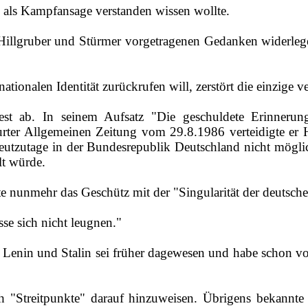
h als Kampfansage verstanden wissen wollte.
illgruber und Stürmer vorgetragenen Gedanken widerlegen.
tionalen Identität zurückrufen will, zerstört die einzige 
t ab. In seinem Aufsatz "Die geschuldete Erinnerung
rter Allgemeinen Zeitung vom 29.8.1986 verteidigte er His
utzutage in der Bundesrepublik Deutschland nicht möglich 
lt würde.
hte nunmehr das Geschütz mit der "Singularität der deutsch
sse sich nicht leugnen."
nin und Stalin sei früher dagewesen und habe schon von
h "Streitpunkte" darauf hinzuweisen. Übrigens bekannte 