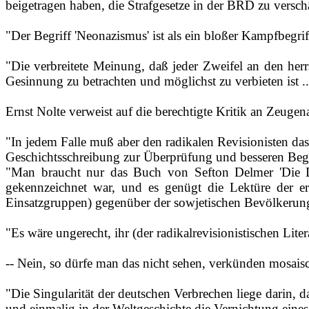
beigetragen haben, die Strafgesetze in der BRD zu versch
"Der Begriff 'Neonazismus' ist als ein bloßer Kampfbegrif
"Die verbreitete Meinung, daß jeder Zweifel an den her
Gesinnung zu betrachten und möglichst zu verbieten ist ..
Ernst Nolte verweist auf die berechtigte Kritik an Zeuge
"In jedem Falle muß aber den radikalen Revisionisten das
Geschichtsschreibung zur Überprüfung und besseren Be
"Man braucht nur das Buch von Sefton Delmer 'Die De
gekennzeichnet war, und es genügt die Lektüre der er
Einsatzgruppen) gegenüber der sowjetischen Bevölkerung
"Es wäre ungerecht, ihr (der radikalrevisionistischen Li
‑‑ Nein, so dürfe man das nicht sehen, verkünden mosais
"Die Singularität der deutschen Verbrechen liege darin, da
und einmalig in der Weltgeschichte die Vernichtung eines