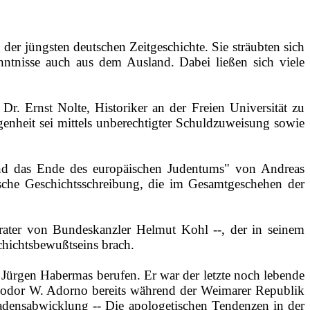
er jüngsten deutschen Zeitgeschichte. Sie sträubten sich
ntnisse auch aus dem Ausland. Dabei ließen sich viele
Dr. Ernst Nolte, Historiker an der Freien Universität zu
enheit sei mittels unberechtigter Schuldzuweisung sowie
und das Ende des europäischen Judentums" von Andreas
eutsche Geschichtsschreibung, die im Gesamtgeschehen der
Berater von Bundeskanzler Helmut Kohl ‑‑, der in seinem
chichtsbewußtseins brach.
h Jürgen Habermas berufen. Er war der letzte noch lebende
heodor W. Adorno bereits während der Weimarer Republik
chadensabwicklung ‑‑ Die apologetischen Tendenzen in der