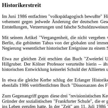
Historikerstreit
Im Juni 1986 entfachten "volkspädagogisch bewußte" Hist
vehement gegen jedwede Änderung der deutschen Geschi
Entstellungen, Verzerrungen und falsche Schuldzuweisun
Mit seinem Artikel "Vergangenheit, die nicht vergehen w
Berlin, die gehüteten Tabus von der globalen und immer
Negierung wesentlicher historischer Ereignisse zu einem 
Etwa zur gleichen Zeit erschien das Buch "Zweierlei
Hillgruber. Der Kölner Professor verurteilte hierin ‑‑ 
historischen Entwicklung keinerlei Schuld der Alliierten 
In etwa die gleiche Kerbe schlug der Erlanger Historik
ebenfalls 1986 veröffentlichten Buch "Dissonanzen des Fo
Zum Gegenangriff gegen diese drei "revisionistischen Ket
Gründer der sozialistischen "Frankfurter Schule", die
ins Leben gerufen hatte. In der "Zeit" am 11. Juli 1986