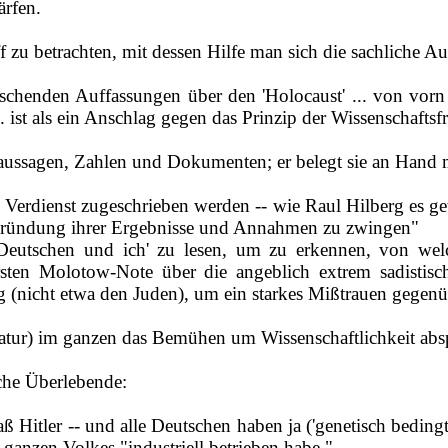
ärfen.
f zu betrachten, mit dessen Hilfe man sich die sachliche A
rschenden Auffassungen über den 'Holocaust' ... von vorn
. ist als ein Anschlag gegen das Prinzip der Wissenschaftsf
naussagen, Zahlen und Dokumenten; er belegt sie an Hand m
 Verdienst zugeschrieben werden ‑‑ wie Raul Hilberg es geta
gründung ihrer Ergebnisse und Annahmen zu zwingen"
utschen und ich' zu lesen, um zu erkennen, von welch
sten Molotow‑Note über die angeblich extrem sadistisc
 (nicht etwa den Juden), um ein starkes Mißtrauen gegen
teratur) im ganzen das Bemühen um Wissenschaftlichkeit ab
che Überlebende:
ß Hitler ‑‑ und alle Deutschen haben ja ('genetisch bedingt
 ganzen Volkes "industriell betrieben habe."