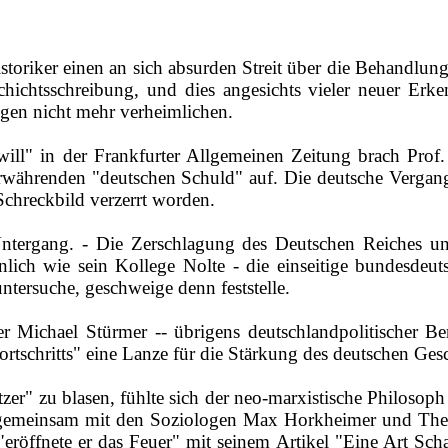
oriker einen an sich absurden Streit über die Behandlung d
chtsschreibung, und dies angesichts vieler neuer Erken
gen nicht mehr verheimlichen.
ill" in der Frankfurter Allgemeinen Zeitung brach Prof. 
wäh­renden "deutschen Schuld" auf. Die deutsche Vergang
Schreckbild verzerrt worden.
 Untergang. - Die Zerschlagung des Deutschen Reiches 
ähnlich wie sein Kollege Nolte ‑ ­die einseitige bundesd
untersuche, geschweige denn feststelle.
er Michael Stürmer ‑‑ übrigens deutschlandpolitischer 
rtschritts" eine Lanze für die Stärkung des deutschen Ges
zer" zu blasen, fühlte sich der neo‑marxistische Philosop
 er gemeinsam mit den Soziologen Max Horkheimer und T
 "eröffnete er das Feuer" mit seinem Artikel "Eine Art S