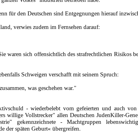
 denn für den Deutschen sind Entgegnungen hierauf inzwisc
chland, verwies zudem im Fernsehen darauf:
waren sich offensichtlich des strafrechtlichen Risikos bew
h ebenfalls Schweigen verschafft mit seinem Spruch:
er zusammen, was geschehen war."
ktivschuld ‑ wiederbelebt vom gefeierten und auch von 
 willige Vollstrecker" allen Deutschen Juden­Killer‑Gene 
strie" gekennzeichnete ‑ Machtgruppen lebenswichtig
de der späten Geburt« übergreifen.