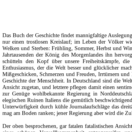
Das Buch der Geschichte findet mannigfaltige Auslegunge
nur einen trostlosen Kreislauf; im Leben der Völker w
Welken und Sterben: Frühling, Sommer, Herbst und Winter
Jahrtausenden der König des Morgenlandes ihn hervorges
schütteln den Kopf über unsere Freiheitskämpfe, die
Enthusiasmus, der die Welt besser und glücklicher mac
Mißgeschicken, Schmerzen und Freuden, Irrtümern und En
Geschichte der Menschheit. In Deutschland sind die Wel
Ansicht zugetan, und letztere pflegen damit einen senti
zur Genüge wohlbekannte Regierung in Norddeutschland
elegischen Ruinen Italiens die gemütlich beschwichtigend
Unterwürfigkeit durch kühle Journalaufschläge das dreit
mag am Boden ranken; jener Regierung aber wird die Z
Der oben besprochenen, gar fatalen fatalistischen Ansich