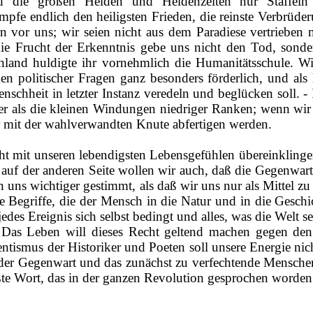
nd die großen Helden und Heldenzeiten nur Staffeln
ämpfe endlich den heiligsten Frieden, die reinste Verbrüde
ndern vor uns; wir seien nicht aus dem Paradiese vertrie
ie Frucht der Erkenntnis gebe uns nicht den Tod, sonder
hland huldigte ihr vornehmlich die Humanitätsschule. W
 politischer Fragen ganz besonders förderlich, und als 
enschheit in letzter Instanz veredeln und beglücken soll. 
icher als die kleinen Windungen niedriger Ranken; wenn wir
 mit der wahlverwandten Knute abfertigen werden.
echt mit unseren lebendigsten Lebensgefühlen
übereinkling
auf der anderen Seite wollen wir auch, daß die Gegenwart i
n uns wichtiger gestimmt, als daß wir uns nur als Mittel 
e Begriffe, die der Mensch in die Natur und in die Geschi
des Ereignis sich selbst bedingt und alles, was die Welt sel
 Das Leben will dieses Recht geltend machen gegen den
rentismus
der Historiker und Poeten soll unsere Energie ni
en der Gegenwart und das zunächst zu verfechtende Menschen
ößte Wort, das in der ganzen Revolution gesprochen worden