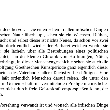
ders hervor. ‑ Die einen sehen in allen irdischen Dingen
ischen Natur überhaupt, sehen sie ein Wachsen, Blühen,
h; und selbst dieser ist nichts Neues, da schon vor zwei
die doch endlich wieder der Barbarei weichen werde; sie
sie lächeln über alle Bestrebungen eines politischen
chtet; ‑ in der kleinen Chronik von Hoffnungen, Nöten,
bringt, in dieser Menschengeschichte sehen sie auch die
olfgang Goetheschen Kunstperiode ganz eigentlich dieser
heiten des Vaterlandes
allersüßlichst
zu beschönigen. Eine
läßt ordentlich Menschen darauf reisen, die unter den
 in Gemeinschaft mit vermittelnden Predigern christlicher
r nicht durch freie Geisteskraft
emporspießen
kann, der
n.
er Vorsehung verwandt ist und wonach alle irdischen Dinge