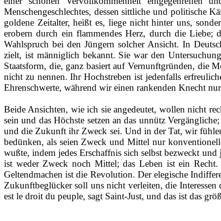
einer schönen Vervollkommenheit entgegenreifen u
Menschengeschlechtes, dessen sittliche und politische K
goldene Zeitalter, heißt es, liege nicht hinter uns, so
erobern durch ein flammendes Herz, durch die Liebe; d
Wahlspruch bei den Jüngern solcher Ansicht. In Deutsc
zielt, ist
männiglich
bekannt. Sie war den Untersuchungen
Staatsform, die, ganz basiert auf Vernunftgründen, die M
nicht zu nennen. Ihr Hochstreben ist jedenfalls erfreul
Ehrenschwerte, während wir einen rankenden Knecht nur
Beide Ansichten, wie ich sie angedeutet, wollen nicht r
sein und das Höchste setzen an das unnütz Vergängliche; 
und die Zukunft ihr Zweck sei. Und in der Tat, wir fühle
bedünken
, als seien Zweck und Mittel nur konventionell
wußte, indem jedes
Erschaffnis
sich selbst bezweckt und je
ist weder Zweck noch Mittel; das Leben ist ein Recht.
Geltendmachen ist die Revolution. Der elegische
Indiffe
Zukunftbeglücker
soll uns nicht verleiten, die Interess
est
le
droit
du
peuple
, sagt
Saint‑Just
, und das ist das gr