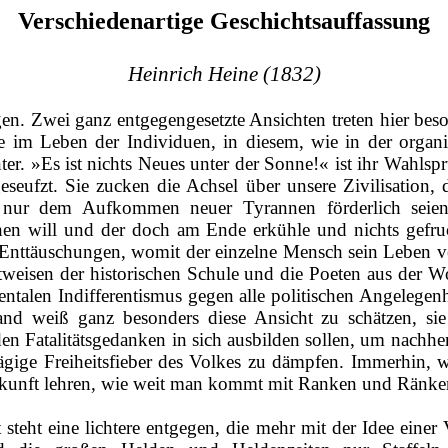
Verschiedenartige Geschichtsauffassung
Heinrich Heine (1832)
n. Zwei ganz entgegengesetzte Ansichten treten hier beson
ie im Leben der Individuen, in diesem, wie in der organ
. »Es ist nichts Neues unter der Sonne!« ist ihr Wahlspruc
eufzt. Sie zucken die Achsel über unsere Zivilisation, 
 nur dem Aufkommen neuer Tyrannen förderlich seien; 
hen will und der doch am Ende erkühle und nichts gefru
ttäuschungen, womit der einzelne Mensch sein Leben ver
tweisen der historischen Schule und die Poeten aus der W
mentalen
Indifferentismus
gegen alle politischen Angelegen
 weiß ganz besonders diese Ansicht zu schätzen, sie 
en Fatalitätsgedanken in sich ausbilden sollen, um nachher
ägige Freiheitsfieber des Volkes zu dämpfen. Immerhin, we
ukunft lehren, wie weit man kommt mit Ranken und Ränke
t steht eine lichtere entgegen, die mehr mit der Idee ein