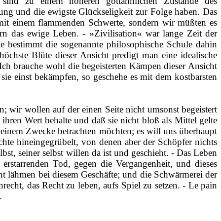
 sind zu einem höheren gottähnlichen Zustande des
rung und die ewigste Glückseligkeit zur Folge haben. Das
ben mit einem flammenden Schwerte, sondern wir müßten es
n das ewige Leben. ‑ »Zivilisation« war lange Zeit der
ie bestimmt die sogenannte philosophische Schule dahin
höchste Blüte dieser Ansicht predigt man eine
idealische
‑ Ich brauche wohl die begeisterten Kämpen dieser Ansicht
 sie einst bekämpfen, so geschehe es mit dem kostbarsten
en
; wir wollen auf der einen Seite nicht umsonst begeistert
hren Wert behalte und daß sie nicht bloß als Mittel gelte
zu einem Zwecke betrachten möchten; es will uns überhaupt
chte hineingegrübelt, von denen aber der Schöpfer nichts
bst, seiner selbst willen da ist und geschieht. ‑ Das Leben
 erstarrenden Tod, gegen die Vergangenheit, und dieses
cht lähmen bei diesem Geschäfte; und die Schwärmerei der
recht, das Recht zu leben, aufs Spiel zu setzen. ‑ Le
pain
.