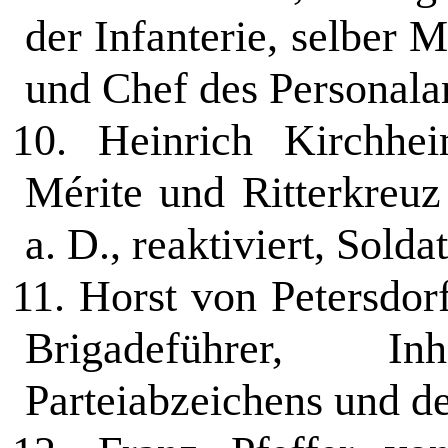
der In­fanterie, selber
und Chef des Personala
10.
Heinrich Kirchhe
Mérite und Rit­terkreu
a. D., reaktiviert, Solda
11.
Horst von Petersdor
Brigade­führer, 
Parteiabzeichens und de