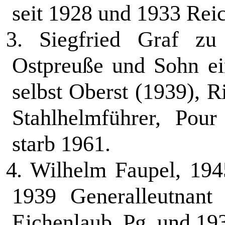
seit 1928 und 1933 Reic
3.
Siegfried Graf zu 
Ostpreuße und Sohn ein
selbst Oberst (1939), Ri
Stahlhelmführer, Pour
starb 1961.
4.
Wilhelm Faupel, 1945
1939 Gene­ralleutnant
Eichenlaub, Pg. und 193