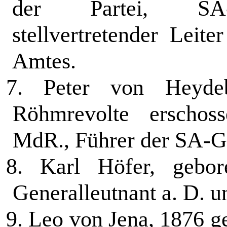
der Partei, SA-O
stellvertretender Leit
Amtes.
7.
Peter von Heydebr
Röhmrevolte er­scho
MdR., Führer der SA-
8.
Karl Höfer, gebor
Generalleutnant a. D. u
9.
Leo von Jena, 1876 g