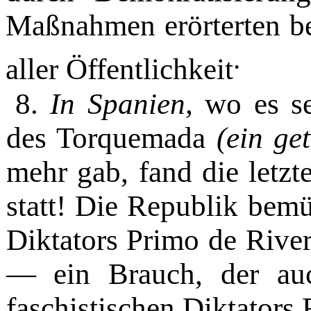
Maß­nahmen erörterten b
.
aller Öffent­lichkeit
8.
In Spanien,
wo es s
des Torquemada
(ein ge
mehr gab, fand die letz
statt! Die Republik bem
Diktators Primo de River
— ein Brauch, der auc
faschistischen Diktators