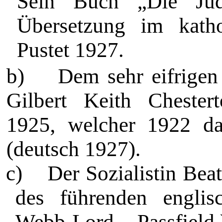
Sein Buch „Die Jud
Übersetzung im katho
Pustet 1927.
b)
Dem sehr eifrigen 
Gilbert Keith
Chester
1925, welcher 1922 d
(deutsch 1927).
c)
Der Sozialistin Bea
des füh­renden englis
Webb-Lord Passfield