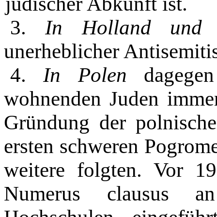
jüdischer Abkunft ist.
3.
In Holland und 
unerheblicher An­tisemit
4.
In Polen
dagegen
wohnenden Ju­den immer
Gründung der polnisch
ersten schweren Pogrom
weitere folgten. Vor 1
Numerus clausus an