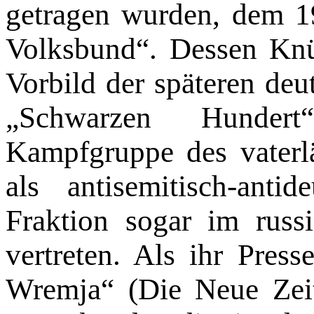
getragen wurden, dem 1
Volks­bund“. Dessen Knü
Vorbild der späteren de
„Schwarzen Hun­dert
Kampfgruppe des vaterl
als antisemitisch-anti
Fraktion sogar im russ
ver­treten. Als ihr Pres
Wremja“ (Die Neue Zeit)