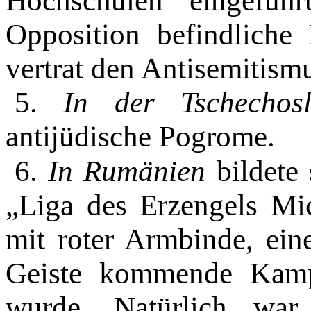
Hochschulen eingefüh
Opposition befindliche 
vertrat den Antisemitism
5.
In der Tschechos
antijüdische Po­grome.
6.
In Rumänien
bildete
„Liga des Erzengels Mi
mit roter Armbinde, ei
Geiste kommende Kampf
wurde. Natürlich wa