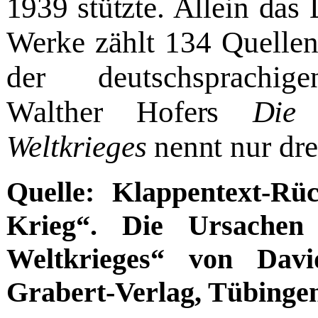
1939
stützte. Allein das 
Wer­
ke zählt 134 Quellen
der
deutschsprachig
Walther
Hofers
Die 
Weltkrieges
nennt
nur dre
Quelle: Klappentext-Rü
Krieg“. Die Ursachen
Weltkrieges“ von Dav
Grabert-Verlag, Tübinge