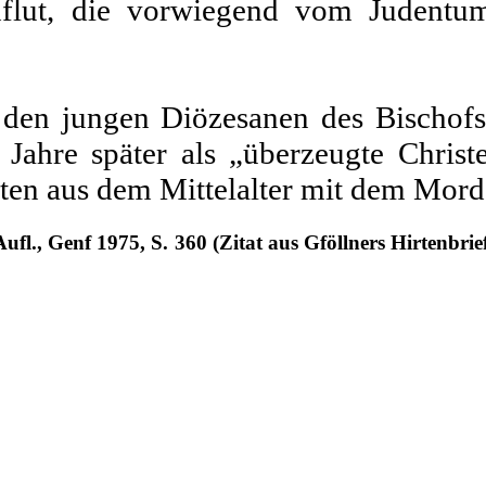
mflut, die vor­wiegend vom Juden
en jungen Diözesanen des Bischofs G
hre später als „überzeugte Christe
ten aus dem Mittelalter mit dem Mord
Aufl., Genf 1975, S. 360 (Zitat aus Gföllners Hirtenb