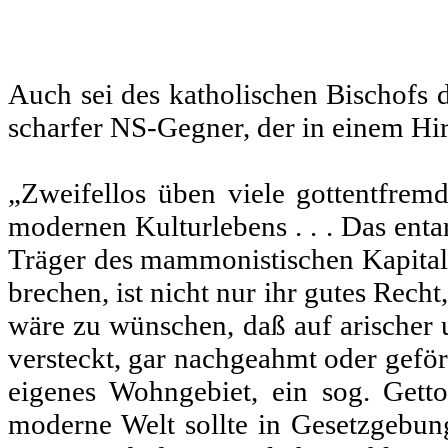
Auch sei des katholischen Bischofs d
scharfer NS-Gegner, der in einem Hir
„Zweifellos üben viele gottentfremd
modernen Kul­turlebens . . . Das ent
Träger des mammonistischen Kapitali
brechen, ist nicht nur ihr gutes Rech
wäre zu wünschen, daß auf arischer u
ver­steckt, gar nachgeahmt oder geför
eigenes Wohn­gebiet, ein sog. Gett
moderne Welt sollte in Gesetzge­bu