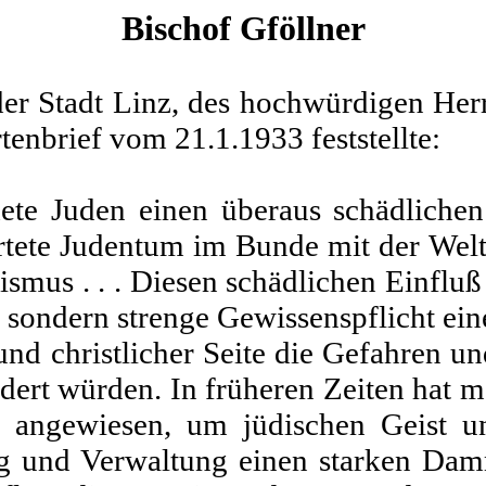
Bischof Gföllner
er Stadt Linz, des hoch­würdigen Herr
tenbrief vom 21.1.1933 feststellte:
ete Juden einen überaus schädlichen
artete Judentum im Bunde mit der Welt
smus . . . Diesen schädlichen Einflu
t, sondern strenge Gewissenspflicht ein
nd christlicher Seite die Gefahren und
dert würden. In früheren Zeiten hat m
o angewiesen, um jüdischen Geist un
ng und Verwaltung einen starken Damm