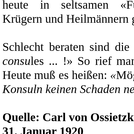
heute in seltsamen «F
Krügern und Heilmännern 
Schlecht beraten sind di
consu
les ... !» So rief ma
Heute muß es heißen:
«
Mö
Konsuln keinen Schaden n
Quelle: Carl von Ossietzk
31. Januar 1920